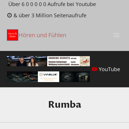
Zum
Über 6 0 0 0 0 0 Aufrufe bei Youtube
Inhalt
& über 3 Million Seitenaufrufe
springen
Hören und Fühlen
YouTube
Rumba