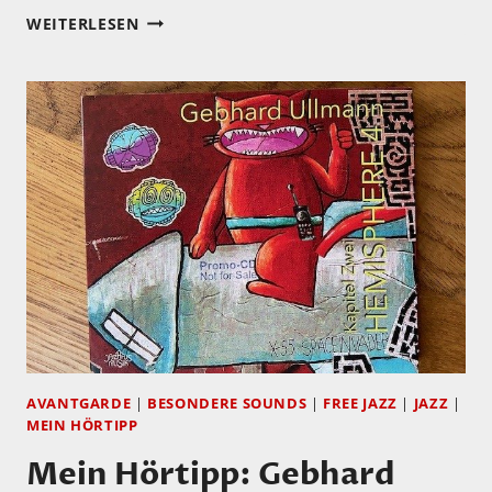
MEIN
WEITERLESEN
HÖRTIPP:
GARY
FUHRMANN:
SYMBIOSIS
I
AVANTGARDE
|
BESONDERE SOUNDS
|
FREE JAZZ
|
JAZZ
|
MEIN HÖRTIPP
Mein Hörtipp: Gebhard