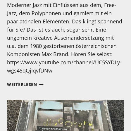
Moderner Jazz mit Einflüssen aus dem, Free-
Jazz, dem Polyphonen und garniert mit ein
paar atonalen Elementen. Das klingt spannend
für Sie? Das ist es auch, sogar sehr. Eine
ungemein kreative Auseinandersetzung mit
u.a. dem 1980 gestorbenen österreichischen
Komponisten Max Brand. Hören Sie selbst:
https://www.youtube.com/channel/UC5SYDLy-
wgs45qQjIqvfDNw
MEIN
WEITERLESEN
HÖRTIPP:
BERTHOLD
CVACH
&
MAX
BRAND
ENSEMBLE: