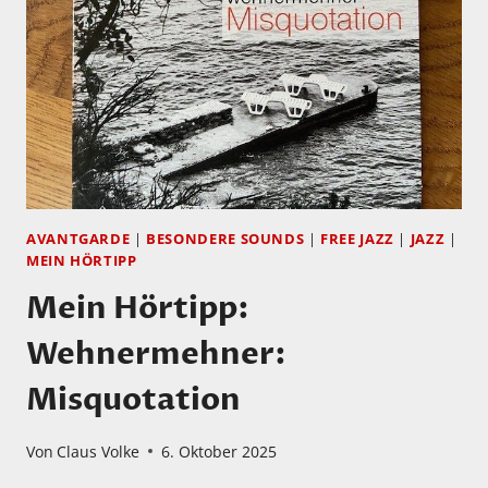
ORCHESTRA
AVANTGARDE
|
BESONDERE SOUNDS
|
FREE JAZZ
|
JAZZ
|
MEIN HÖRTIPP
Mein Hörtipp:
Wehnermehner:
Misquotation
Von
Claus Volke
6. Oktober 2025