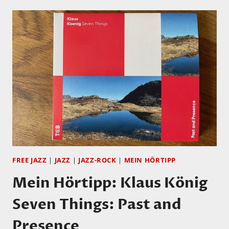
GEBHARD
ULMANN:
COFFEE
AND
BERRIES
UND
GULF
OF
BERLIN:
FOR
TIMOTHY
FREE JAZZ
|
JAZZ
|
JAZZ-ROCK
|
MEIN HÖRTIPP
Mein Hörtipp: Klaus König
Seven Things: Past and
Presence