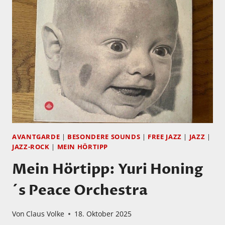
HEMISPHERE
4.
KAPITEL
ZWEI
AVANTGARDE
|
BESONDERE SOUNDS
|
FREE JAZZ
|
JAZZ
|
JAZZ-ROCK
|
MEIN HÖRTIPP
Mein Hörtipp: Yuri Honing
´s Peace Orchestra
Von
Claus Volke
18. Oktober 2025