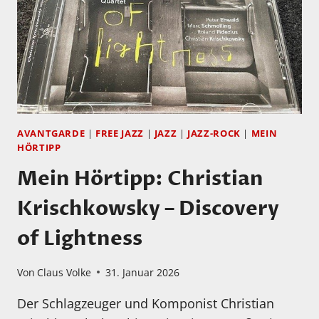
BEYOND
AVANTGARDE
|
FREE JAZZ
|
JAZZ
|
JAZZ-ROCK
|
MEIN
HÖRTIPP
Mein Hörtipp: Christian
Krischkowsky – Discovery
of Lightness
Von
Claus Volke
31. Januar 2026
Der Schlagzeuger und Komponist Christian