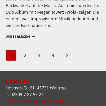
Blickwinkel auf die Musik. Auch hier wieder: Im
Duo Album mit Megan Jowett (Viola) zeigen die
beiden, was improvisierte Musik bedeutet und
welche Faszination sie…
MEIN
WEITERLESEN
HÖRTIPP:
MEGAN
JOWETT,
Seitennavigation
Nächste
1
2
3
4
JAMES
BANNER
Seite
–
BORAGE:
DRESSAGE
Claus Volke
Hochstraße 61, 45731 Waltrop
T: 02309 7 87 55 27
info@hoeren-und-fuehlen.de