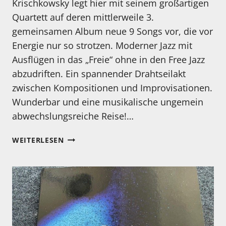
Krischkowsky legt hier mit seinem großartigen
Quartett auf deren mittlerweile 3.
gemeinsamen Album neue 9 Songs vor, die vor
Energie nur so strotzen. Moderner Jazz mit
Ausflügen in das „Freie“ ohne in den Free Jazz
abzudriften. Ein spannender Drahtseilakt
zwischen Kompositionen und Improvisationen.
Wunderbar und eine musikalische ungemein
abwechslungsreiche Reise!…
MEIN
WEITERLESEN
HÖRTIPP:
CHRISTIAN
KRISCHKOWSKY
–
DISCOVERY
OF
LIGHTNESS