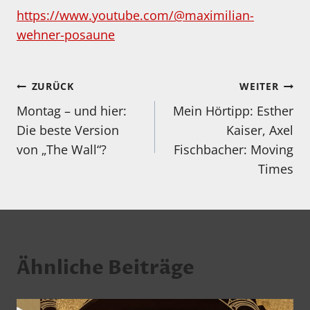
https://www.youtube.com/@maximilian-
wehner-posaune
Beitragsnavigation
ZURÜCK
WEITER
Montag – und hier:
Mein Hörtipp: Esther
Die beste Version
Kaiser, Axel
von „The Wall“?
Fischbacher: Moving
Times
Ähnliche Beiträge