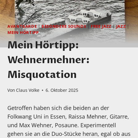
AVANTGARDE
|
BESONDERE SOUNDS
|
FREE JAZZ
|
JAZZ
|
MEIN HÖRTIPP
Mein Hörtipp:
Wehnermehner:
Misquotation
Von
Claus Volke
6. Oktober 2025
Getroffen haben sich die beiden an der
Folkwang Uni in Essen, Raissa Mehner, Gitarre,
und Max Wehner, Posaune. Experimentell
gehen sie an die Duo-Stücke heran, egal ob aus