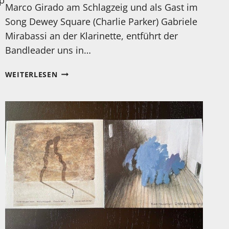
Marco Girado am Schlagzeig und als Gast im
Song Dewey Square (Charlie Parker) Gabriele
Mirabassi an der Klarinette, entführt der
Bandleader uns in…
MEIN
WEITERLESEN
HÖRTIPP:
STEFANO
RIELLI,
GABRIELLE
MIRABASSI:
SO
FAR