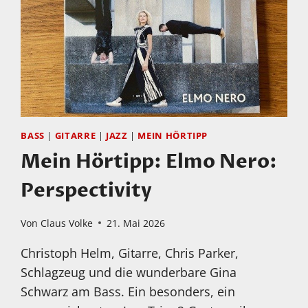
OF
CHOICES
BASS
|
GITARRE
|
JAZZ
|
MEIN HÖRTIPP
Mein Hörtipp: Elmo Nero:
Perspectivity
Von
Claus Volke
21. Mai 2026
Christoph Helm, Gitarre, Chris Parker,
Schlagzeug und die wunderbare Gina
Schwarz am Bass. Ein besonders, ein