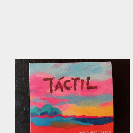
HÖRTIPP:
YINON
MUALLEM:
AEGINA
´S
SECRET