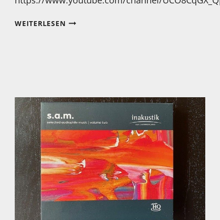
MEIN
WEITERLESEN
HÖRTIPP:
KLARA
CLOUD
&
THE
VULTURES:
BAROQUE