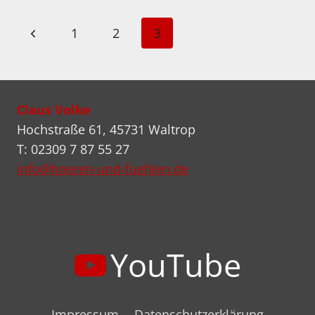
–
3
Seitennavigation
Vorherige
1
2
3
SEPARATE
LÖSUNGEN
Seite
AUS
DER
BONNER
Claus Volke
MANUFAKTUR
Hochstraße 61, 45731 Waltrop
T: 02309 7 87 55 27
info@hoeren-und-fuehlen.de
YouTube
Impressum
Datenschutzerklärung