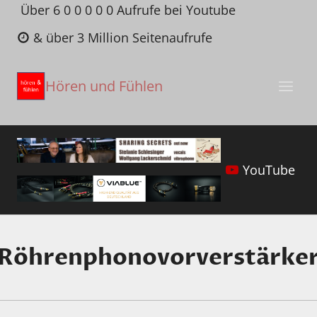
Zum
Über 6 0 0 0 0 0 Aufrufe bei Youtube
Inhalt
& über 3 Million Seitenaufrufe
springen
Hören und Fühlen
YouTube
Röhrenphonovorverstärke