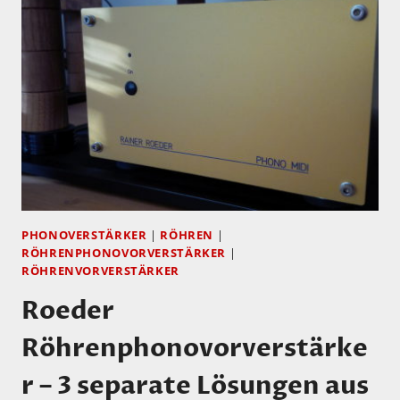
REFERENZ-
PHONOVORSTUFE
PH-
1000
VOR!
PHONOVERSTÄRKER
|
RÖHREN
|
RÖHRENPHONOVORVERSTÄRKER
|
RÖHRENVORVERSTÄRKER
Roeder
Röhrenphonovorverstärke
r – 3 separate Lösungen aus