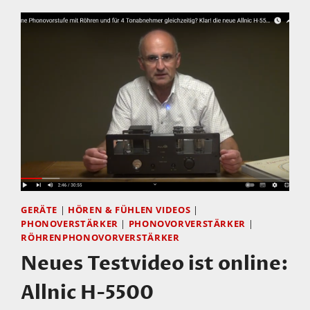
GERÄTE
|
HÖREN & FÜHLEN VIDEOS
|
PHONOVERSTÄRKER
|
PHONOVORVERSTÄRKER
|
RÖHRENPHONOVORVERSTÄRKER
Neues Testvideo ist online:
Allnic H-5500