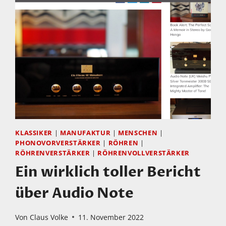
PHONOVORVERSTÄRKER:
PARASOUND
JC
3
JR.
KLASSIKER
|
MANUFAKTUR
|
MENSCHEN
|
PHONOVORVERSTÄRKER
|
RÖHREN
|
RÖHRENVERSTÄRKER
|
RÖHRENVOLLVERSTÄRKER
Ein wirklich toller Bericht
über Audio Note
Von
Claus Volke
11. November 2022