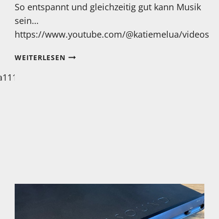
So entspannt und gleichzeitig gut kann Musik
sein…
https://www.youtube.com/@katiemelua/videos
MONTAG…
WEITERLESEN
MIT
a111/videos
KATIE
MELUA
UND:
„WONDERFUL
LIFE“