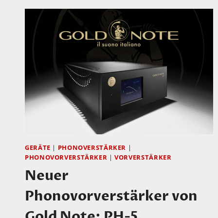
2
JAHREN
STARB
DER
GROSSARTIGE M
ENSCH U
ND E
NTWICKLER T
IM D
E P
ARAVICINI
GERÄTE
|
PHONOVERSTÄRKER
|
PHONOVORVERSTÄRKER
|
VORVERSTÄRKER
Neuer
Phonovorverstärker von
Gold Note: PH-5