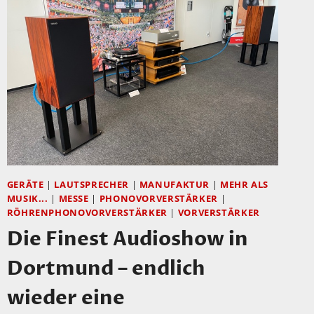
GERÄTE
|
LAUTSPRECHER
|
MANUFAKTUR
|
MEHR ALS
MUSIK...
|
MESSE
|
PHONOVORVERSTÄRKER
|
RÖHRENPHONOVORVERSTÄRKER
|
VORVERSTÄRKER
Die Finest Audioshow in
Dortmund – endlich
wieder eine