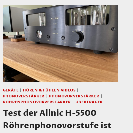
AUDIOSHOW
IN
DORTMUND
–
ENDLICH
WIEDER
EINE
AUSGEZEICHNETE
MESSE!
GERÄTE
|
HÖREN & FÜHLEN VIDEOS
|
PHONOVERSTÄRKER
|
PHONOVORVERSTÄRKER
|
RÖHRENPHONOVORVERSTÄRKER
|
ÜBERTRAGER
Test der Allnic H-5500
Röhrenphonovorstufe ist