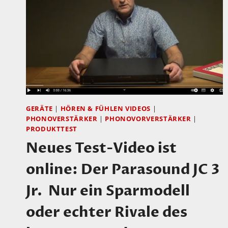
GERÄTE
|
HÖREN & FÜHLEN VIDEOS
|
PHONOVERSTÄRKER
|
PHONOVORVERSTÄRKER
|
PRODUKTTEST
Neues Test-Video ist
online: Der Parasound JC 3
Jr. Nur ein Sparmodell
oder echter Rivale des