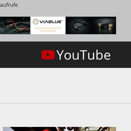
naufrufe
YouTube