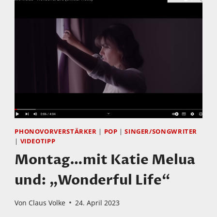
PHONOVORVERSTÄRKER
|
POP
|
SINGER/SONGWRITER
|
VIDEOTIPP
Montag…mit Katie Melua
und: „Wonderful Life“
Von
Claus Volke
24. April 2023