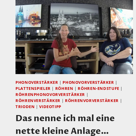
PHONOVERSTÄRKER
|
PHONOVORVERSTÄRKER
|
PLATTENSPIELER
|
RÖHREN
|
RÖHREN-ENDSTUFE
|
RÖHRENPHONOVORVERSTÄRKER
|
RÖHRENVERSTÄRKER
|
RÖHRENVORVERSTÄRKER
|
TRIODEN
|
VIDEOTIPP
Das nenne ich mal eine
nette kleine Anlage…