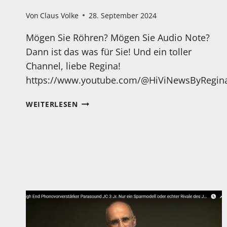
Von
Claus Volke
28. September 2024
Mögen Sie Röhren? Mögen Sie Audio Note?
Dann ist das was für Sie! Und ein toller
Channel, liebe Regina!
https://www.youtube.com/@HiViNewsByRegin
DAS
WEITERLESEN
NENNE
ICH
MAL
EINE
NETTE
KLEINE
ANLAGE…