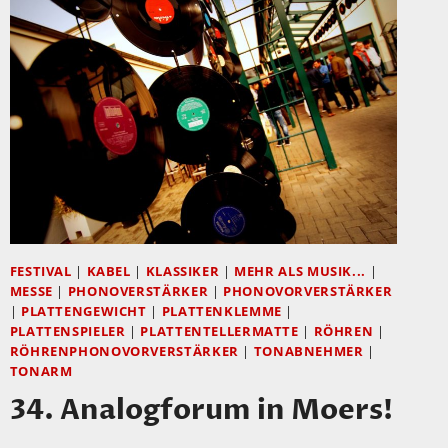
FESTIVAL
|
KABEL
|
KLASSIKER
|
MEHR ALS MUSIK...
|
MESSE
|
PHONOVERSTÄRKER
|
PHONOVORVERSTÄRKER
|
PLATTENGEWICHT
|
PLATTENKLEMME
|
PLATTENSPIELER
|
PLATTENTELLERMATTE
|
RÖHREN
|
RÖHRENPHONOVORVERSTÄRKER
|
TONABNEHMER
|
TONARM
34. Analogforum in Moers!