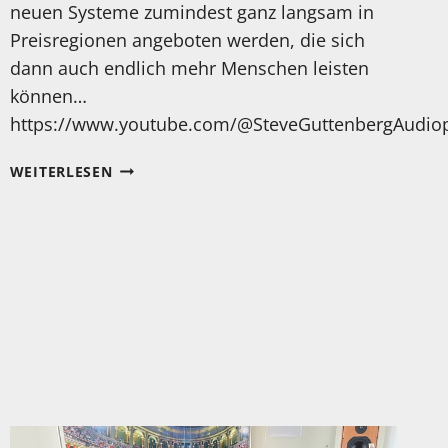
neuen Systeme zumindest ganz langsam in
Preisregionen angeboten werden, die sich
dann auch endlich mehr Menschen leisten
können…
https://www.youtube.com/@SteveGuttenbergAudioph
EIN
WEITERLESEN
SEHR
GUTER
BERICHT
ÜBER
OPTISCHE
TONABNEHMER