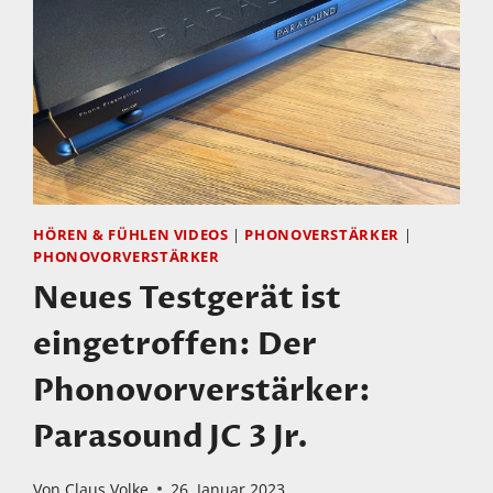
HÖREN & FÜHLEN VIDEOS
|
PHONOVERSTÄRKER
|
PHONOVORVERSTÄRKER
Neues Testgerät ist
eingetroffen: Der
Phonovorverstärker:
Parasound JC 3 Jr.
Von
Claus Volke
26. Januar 2023