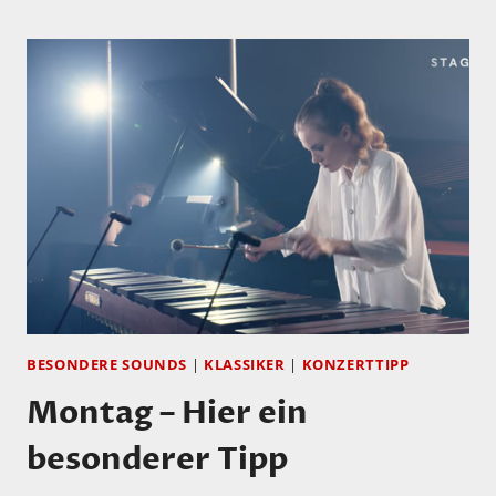
KENNT
SIE,
ABER
(ANGEBLICH)
HÖRT
SIE
KEINER…
BESONDERE SOUNDS
|
KLASSIKER
|
KONZERTTIPP
Montag – Hier ein
besonderer Tipp