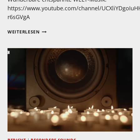
https://www.youtube.com/channel/UCXliYDgoIuH
r6sGVgA
MEIN
WEITERLESEN
HÖRTIPP:
MARKUS
CONRAD,
CASPAR
VAN
MEEL,
AFRA
MUSSAWISADE:
JAGGAT