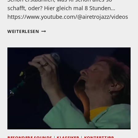
schafft, oder? Hier gleich mal 8 Stunden…
https://www.youtube.com/@airetrojazz/videos
WIE
WEITERLESEN
WÄRE
ES
MIT
ETWAS
ATOMIC
AGE
JAZZ?
BESONDERE SOUNDS
|
KLASSIKER
|
KONZERTTIPP