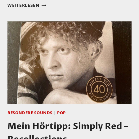
KENNEN
WEITERLESEN
SIE
MAPHRA?
BESONDERE SOUNDS
|
POP
Mein Hörtipp: Simply Red –