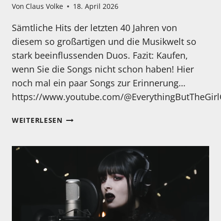
Von
Claus Volke
18. April 2026
Sämtliche Hits der letzten 40 Jahren von
diesem so großartigen und die Musikwelt so
stark beeinflussenden Duos. Fazit: Kaufen,
wenn Sie die Songs nicht schon haben! Hier
noch mal ein paar Songs zur Erinnerung…
https://www.youtube.com/@EverythingButTheGirlO
MEIN
WEITERLESEN
HÖRTIPP:
EVERYTHING
BUT
THE
GIRL
„THE
BEST
OF
EVERYTHING