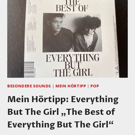
HÄUSERMANN,
MARCO
KÄPPELI,
CLAUDE
MEIER:
OEPPIS-
ISCH-
IMMER
BESONDERE SOUNDS
|
MEIN HÖRTIPP
|
POP
Mein Hörtipp: Everything
But The Girl „The Best of
Everything But The Girl“