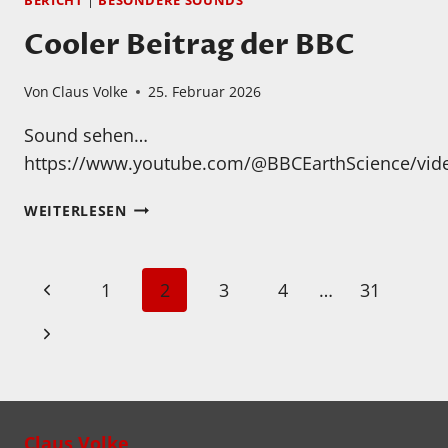
BERICHT
|
BESONDERE SOUNDS
Cooler Beitrag der BBC
Von
Claus Volke
25. Februar 2026
Sound sehen…
https://www.youtube.com/@BBCEarthScience/vid
COOLER
WEITERLESEN
BEITRAG
DER
BBC
Seitennavigation
Vorherige
1
2
3
4
…
31
Seite
Nächste
Seite
Claus Volke