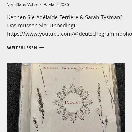
Von
Claus Volke
9. März 2026
Kennen Sie Adélaïde Ferrière & Sarah Tysman?
Das müssen Sie! Unbedingt!
https://www.youtube.com/@deutschegrammopho
MONTAG
WEITERLESEN
–
HIER
EIN
BESONDERER
TIPP