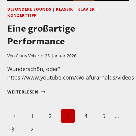
BESONDERE SOUNDS
|
KLASSIK
|
KLAVIER
|
KONZERTTIPP
Eine großartige
Performance
Von
Claus Volke
23. Januar 2026
Wunderschön, oder?
https://www.youtube.com/@olafurarnalds/videos
EINE
WEITERLESEN
GROSSARTIGE P
ERFORMANCE
Seitennavigation
Vorherige
1
2
3
4
5
…
Seite
Nächste
31