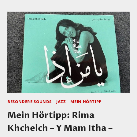
HÖRTIPP:
ANTOINE
VILLOUTREIX
UND
SUPER
ANTENA
TROPICAL:
RADIO
LIBERTÉ
BESONDERE SOUNDS
|
JAZZ
|
MEIN HÖRTIPP
Mein Hörtipp: Rima
Khcheich – Y Mam Itha –