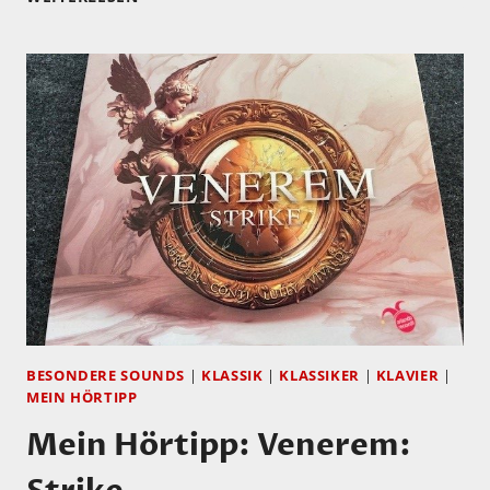
HÖRTIPP:
RIMA
KHCHEICH
–
Y
MAM
ITHA
–
TRIBUTE
TO
FOUAD
ABDEL
MAJEED
BESONDERE SOUNDS
|
KLASSIK
|
KLASSIKER
|
KLAVIER
|
MEIN HÖRTIPP
Mein Hörtipp: Venerem: