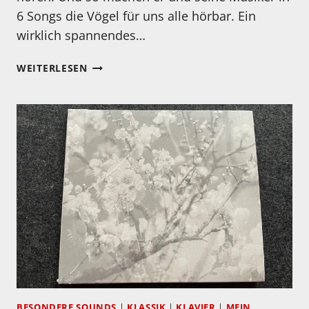
6 Songs die Vögel für uns alle hörbar. Ein
wirklich spannendes…
MEIN
WEITERLESEN
HÖRTIPP:
TOMMASO
IACOVIELLO:
BIRDS
BESONDERE SOUNDS
|
KLASSIK
|
KLAVIER
|
MEIN