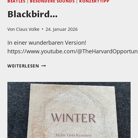
BEATLES
|
BESONDERE SOUNDS
|
KONZERTTIPP
Blackbird…
Von
Claus Volke
24. Januar 2026
In einer wunderbaren Version!
https://www.youtube.com/@TheHarvardOpportun
BLACKBIRD…
WEITERLESEN