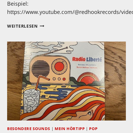
Beispiel:
https://www.youtube.com/@redhookrecords/vide
MEIN
WEITERLESEN
HÖRTIPP:
MASABUMI
KIKUCHI:
THE
FINAL
STUDIO
RECORDINGS
VOL.
II
BESONDERE SOUNDS
|
MEIN HÖRTIPP
|
POP