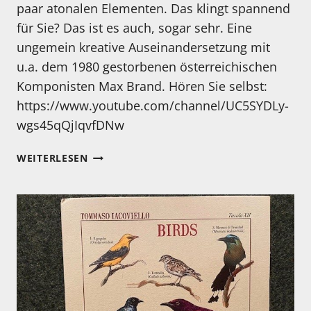
paar atonalen Elementen. Das klingt spannend
für Sie? Das ist es auch, sogar sehr. Eine
ungemein kreative Auseinandersetzung mit
u.a. dem 1980 gestorbenen österreichischen
Komponisten Max Brand. Hören Sie selbst:
https://www.youtube.com/channel/UC5SYDLy-
wgs45qQjIqvfDNw
MEIN
WEITERLESEN
HÖRTIPP:
BERTHOLD
CVACH
&
MAX
BRAND
ENSEMBLE:
BEYOND