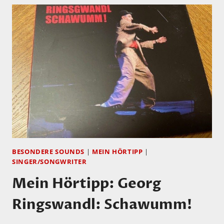
BESONDERE SOUNDS
|
MEIN HÖRTIPP
|
SINGER/SONGWRITER
Mein Hörtipp: Georg
Ringswandl: Schawumm!