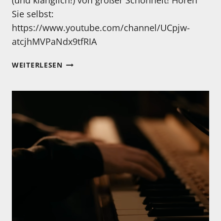
(und klanglich!) von großer Schönheit! Hören
Sie selbst:
https://www.youtube.com/channel/UCpjw-
atcjhMVPaNdx9tfRIA
MEIN
WEITERLESEN
HÖRTIPP:
MALTE
VIEFS
KAMMER:
WINTER