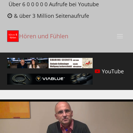
Zum
Über 6 0 0 0 0 0 Aufrufe bei Youtube
Inhalt
& über 3 Million Seitenaufrufe
springen
Hören und Fühlen
YouTube