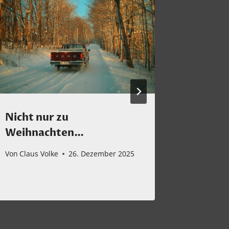
Nicht nur zu
Meine
Weihnachten…
Musike
Weihna
Von
Claus Volke
26. Dezember 2025
Von
Claus 