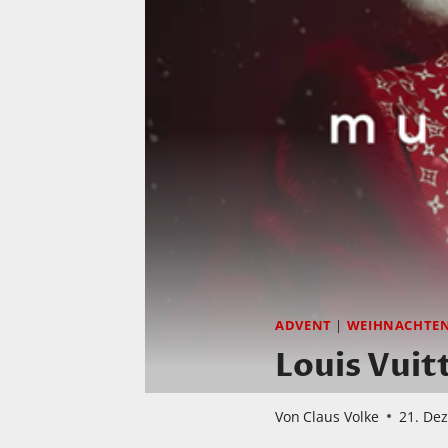
ADVENT
|
WEIHNACHTE
Louis Vui
Von
Claus Volke
21. De