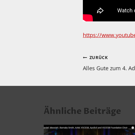
https://www.youtub
Beitragsnav
ZURÜCK
Alles Gute zum 4. Ad
Ähnliche Beiträge