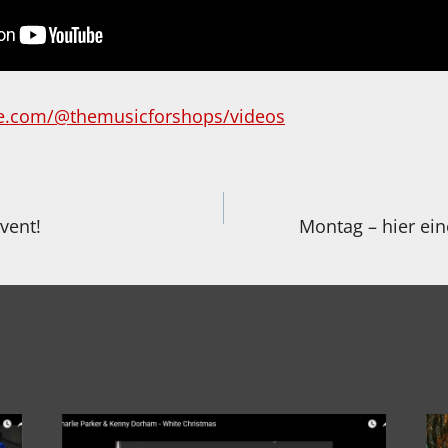
e.com/@themusicforshops/videos
igation
vent!
Montag – hier ei