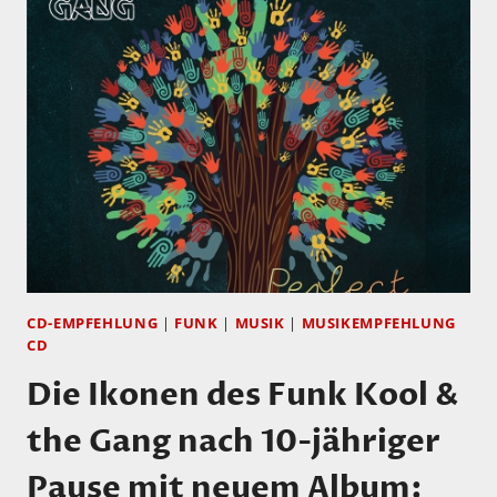
MEHR
MUSIK:
5
NEUE
TOLLE
BLUES-
ALBEN!
CD-EMPFEHLUNG
|
FUNK
|
MUSIK
|
MUSIKEMPFEHLUNG
CD
Die Ikonen des Funk Kool &
the Gang nach 10-jähriger
Pause mit neuem Album: