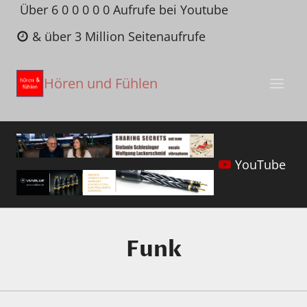
Zum
Über 6 0 0 0 0 0 Aufrufe bei Youtube
Inhalt
& über 3 Million Seitenaufrufe
springen
Hören und Fühlen
YouTube
Funk