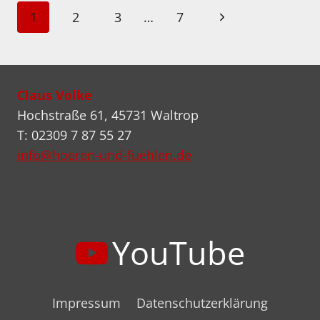
GANG:
Seitennavigation
Nächste
1
2
3
…
7
PEOPLE
JUST
Seite
WANNA
HAVE
FUN
Claus Volke
Hochstraße 61, 45731 Waltrop
T: 02309 7 87 55 27
info@hoeren-und-fuehlen.de
YouTube
Impressum
Datenschutzerklärung