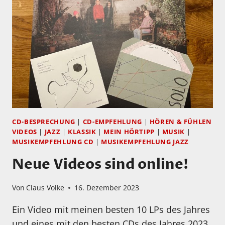
DOLBY
MIT
ATMOS
LENNY
EDITION
KRAVITZ
(CD
UND
BLUE
RAY),
MORTALITY:
VOLUME
II
CD-BESPRECHUNG
|
CD-EMPFEHLUNG
|
HÖREN & FÜHLEN
VIDEOS
|
JAZZ
|
KLASSIK
|
MEIN HÖRTIPP
|
MUSIK
|
MUSIKEMPFEHLUNG CD
|
MUSIKEMPFEHLUNG JAZZ
Neue Videos sind online!
Von
Claus Volke
16. Dezember 2023
Ein Video mit meinen besten 10 LPs des Jahres
und eines mit den besten CDs des Jahres 2023.