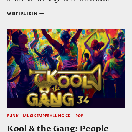
„THIS
WEITERLESEN
IS
OUR
WORLD“
–
EINE
SINGLE
WIE
FRISCHER
SOMMERWIND
FUNK
|
MUSIKEMPFEHLUNG CD
|
POP
Kool & the Gang: People