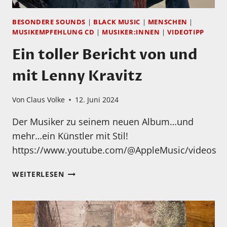
NILS
LANDGREN
BESONDERE SOUNDS
|
BLACK MUSIC
|
MENSCHEN
|
&
MUSIKEMPFEHLUNG CD
|
MUSIKER:INNEN
|
VIDEOTIPP
BERND
Ein toller Bericht von und
RUF:
HALFTIME
mit Lenny Kravitz
SHOW,
NENAD
Von
Claus Volke
12. Juni 2024
VASILIC:
SOLO
Der Musiker zu seinem neuen Album…und
LIVE,
mehr…ein Künstler mit Stil!
JERRON
PRAXTON,
https://www.youtube.com/@AppleMusic/videos
THINGS
DONE
EIN
WEITERLESEN
CHANGED,
TOLLER
XTC:
BERICHT
SKYLARKING
VON
–
UND