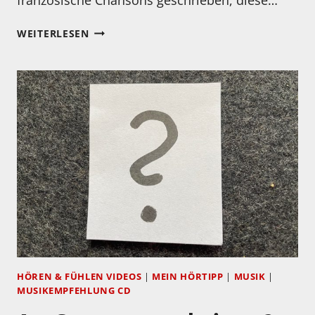
MEIN
WEITERLESEN
HÖRTIPP:
VERO
NOUK
–
VERRONÉE
HÖREN & FÜHLEN VIDEOS
|
MEIN HÖRTIPP
|
MUSIK
|
MUSIKEMPFEHLUNG CD