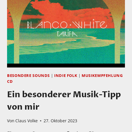
VIDEOS:
MEINE
AUSWAHL
DER
BESTEN
CDS
UND
LPS
DES
JAHRES
BESONDERE SOUNDS
|
INDIE FOLK
|
MUSIKEMPFEHLUNG
CD
Ein besonderer Musik-Tipp
von mir
Von
Claus Volke
27. Oktober 2023