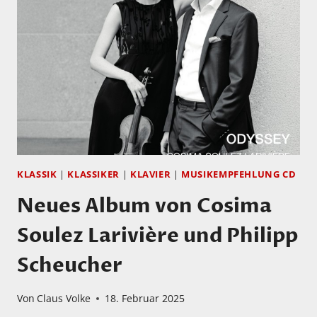
ZWEI
GROSSARTIGEN M
USIKERINNEN
KLASSIK
|
KLASSIKER
|
KLAVIER
|
MUSIKEMPFEHLUNG CD
Neues Album von Cosima
Soulez Larivière und Philipp
Scheucher
Von
Claus Volke
18. Februar 2025