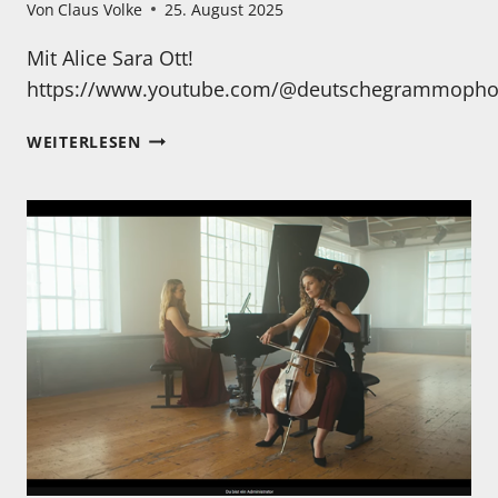
Von
Claus Volke
25. August 2025
Mit Alice Sara Ott!
https://www.youtube.com/@deutschegrammopho
MONTAG
WEITERLESEN
–
MAL
WIEDER
ZEIT
ZU
ENTSPANNEN…