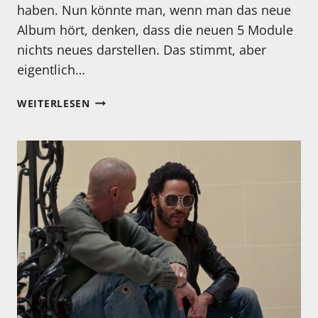
haben. Nun könnte man, wenn man das neue
Album hört, denken, dass die neuen 5 Module
nichts neues darstellen. Das stimmt, aber
eigentlich…
MEINE
WEITERLESEN
6
HEUTIGEN,
NEUEN
HÖRTIPPS:
NIK
BÄRTSCH
´S
RONIN:
SPIN,
ILJA
RUF
TRIO
FEAT.