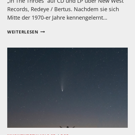
„In The Throes“ auf CD und LP über New West
Records, Redeye / Bertus. Nachdem sie sich
Mitte der 1970-er Jahre kennengelernt…
BUDDY
WEITERLESEN
&
JULIE
MILLER:
IN
THE
THROES.
NEUES
ALBUN
ERSCHEINT
HEUTE!