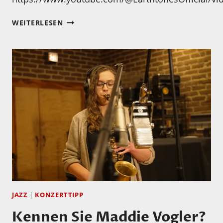
ZWEI,
WEITERLESEN
DIE
GANZ
GUT
GITARRE
SPIELEN
KÖNNEN…
JAZZ
|
KONZERTTIPP
Kennen Sie Maddie Vogler?