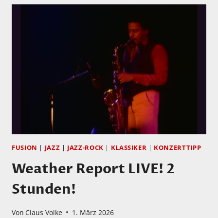
FUSION
|
JAZZ
|
JAZZ-ROCK
|
KLASSIKER
|
KONZERTTIPP
Weather Report LIVE! 2
Stunden!
Von
Claus Volke
1. März 2026