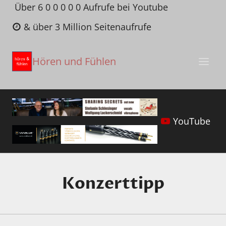
Zum
Über 6 0 0 0 0 0 Aufrufe bei Youtube
Inhalt
& über 3 Million Seitenaufrufe
springen
Hören und Fühlen
YouTube
Konzerttipp