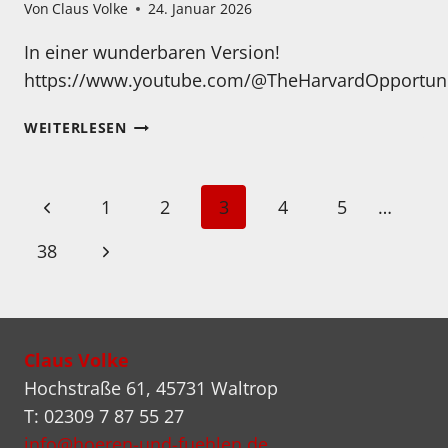
Von
Claus Volke
24. Januar 2026
In einer wunderbaren Version!
https://www.youtube.com/@TheHarvardOpportun
BLACKBIRD…
WEITERLESEN
Seitennavigation
Vorherige
1
2
3
4
5
…
Seite
Nächste
38
Seite
Claus Volke
Hochstraße 61, 45731 Waltrop
T: 02309 7 87 55 27
info@hoeren-und-fuehlen.de