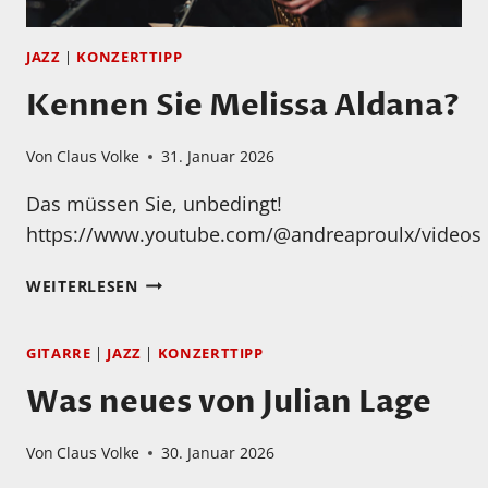
JAZZ
|
KONZERTTIPP
Kennen Sie Melissa Aldana?
Von
Claus Volke
31. Januar 2026
Das müssen Sie, unbedingt!
https://www.youtube.com/@andreaproulx/videos
KENNEN
WEITERLESEN
SIE
MELISSA
GITARRE
|
JAZZ
|
KONZERTTIPP
ALDANA?
Was neues von Julian Lage
Von
Claus Volke
30. Januar 2026