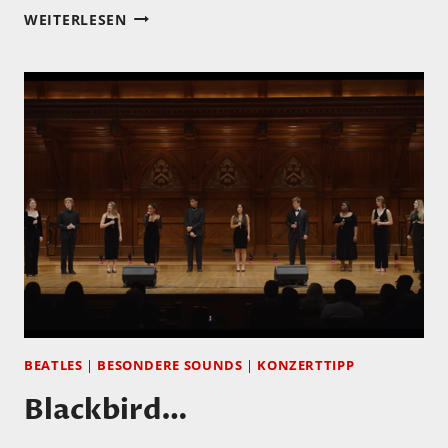
MEIN
WEITERLESEN
HÖRTIPP:
DIZZY
GILLESPIE
ALL-
STAR
BIG
BAND:
GENEVA
2007
BEATLES
|
BESONDERE SOUNDS
|
KONZERTTIPP
Blackbird…