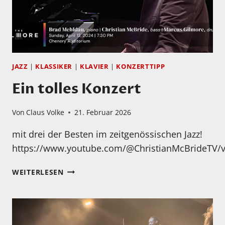
JAZZ
|
KLASSIKER
|
KLAVIER
|
KONZERTTIPP
Ein tolles Konzert
Von
Claus Volke
21. Februar 2026
mit drei der Besten im zeitgenössischen Jazz!
https://www.youtube.com/@ChristianMcBrideTV/v
EIN
WEITERLESEN
TOLLES
KONZERT