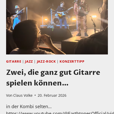
GITARRE
|
JAZZ
|
JAZZ-ROCK
|
KONZERTTIPP
Zwei, die ganz gut Gitarre
spielen können…
Von
Claus Volke
20. Februar 2026
in der Kombi selten…
https://www.youtube.com/@EarthtonesOfficial/vi