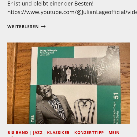
Er ist und bleibt einer der Besten!
https://www.youtube.com/@JulianLageofficial/vid
WAS
WEITERLESEN
NEUES
VON
JULIAN
LAGE
BIG BAND
|
JAZZ
|
KLASSIKER
|
KONZERTTIPP
|
MEIN