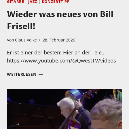
GITARRE
|
JAZZ
|
KONZERTTIPP
Wieder was neues von Bill
Frisell!
Von
Claus Volke
28. Februar 2026
Er ist einer der besten! Hier an der Tele…
https://www.youtube.com/@QwestTV/videos
WIEDER
WEITERLESEN
WAS
NEUES
VON
BILL
FRISELL!