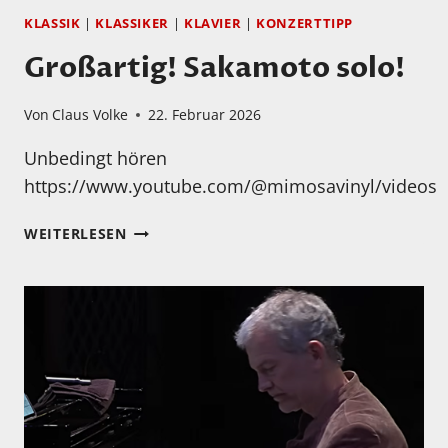
KLASSIK
|
KLASSIKER
|
KLAVIER
|
KONZERTTIPP
Großartig! Sakamoto solo!
Von
Claus Volke
22. Februar 2026
Unbedingt hören
https://www.youtube.com/@mimosavinyl/videos
GROSSARTIG! S
WEITERLESEN
AKAMOTO S
OLO!