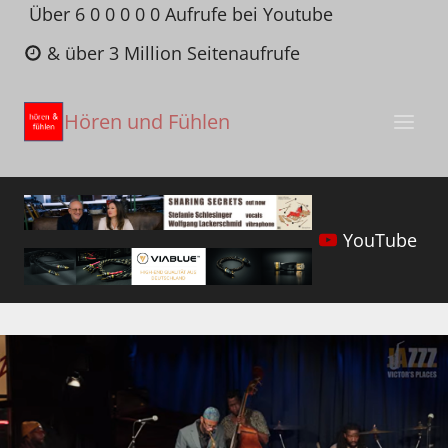
Zum
Über 6 0 0 0 0 0 Aufrufe bei Youtube
Inhalt
& über 3 Million Seitenaufrufe
springen
Hören und Fühlen
YouTube