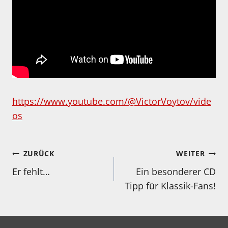
https://www.youtube.com/@VictorVoytov/vide
os
Beitragsnavigation
ZURÜCK
WEITER
Er fehlt…
Ein besonderer CD
Tipp für Klassik-Fans!