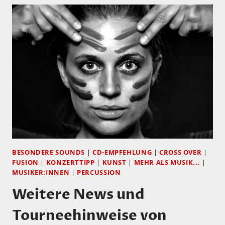
BESONDERE SOUNDS
|
CD-EMPFEHLUNG
|
CROSS OVER
|
FUSION
|
KONZERTTIPP
|
KUNST
|
MEHR ALS MUSIK...
|
MUSIKER:INNEN
|
PERCUSSION
Weitere News und
Tourneehinweise von