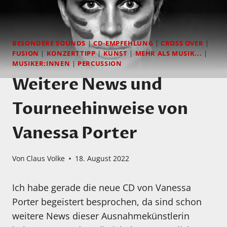
BESONDERE SOUNDS
|
CD-EMPFEHLUNG
|
CROSS OVER
|
FUSION
|
KONZERTTIPP
|
KUNST
|
MEHR ALS MUSIK...
|
MUSIKER:INNEN
|
PERCUSSION
Weitere News und
Tourneehinweise von
Vanessa Porter
Von
Claus Volke
18. August 2022
Ich habe gerade die neue CD von Vanessa
Porter begeistert besprochen, da sind schon
weitere News dieser Ausnahmekünstlerin