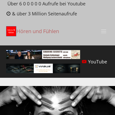
Zum
Über 6 0 0 0 0 0 Aufrufe bei Youtube
Inhalt
& über 3 Million Seitenaufrufe
springen
Hören und Fühlen
YouTube