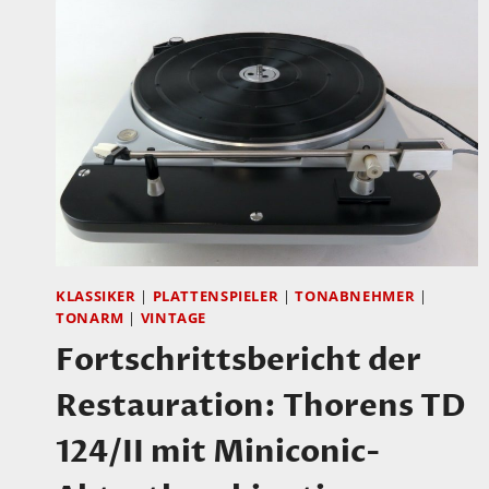
KLASSIKER
|
PLATTENSPIELER
|
TONABNEHMER
|
TONARM
|
VINTAGE
Fortschrittsbericht der
Restauration: Thorens TD
124/II mit Miniconic-