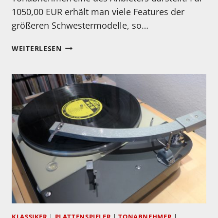
1050,00 EUR erhält man viele Features der
größeren Schwestermodelle, so…
PHASEMATION
WEITERLESEN
BRINGT
NEUEN
GÜNSTIGEN
TONABNEHMER
PP-
200
KLASSIKER
|
PLATTENSPIELER
|
TONABNEHMER
|