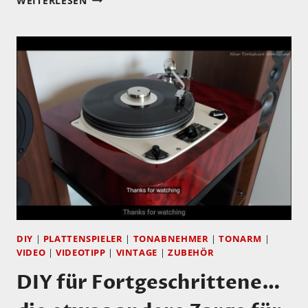
WEITERLESEN
EUROPE
BRINGT
PREISGÜNSTIGEN
MUSTANG
MM
TONABNEHMER
AUF
DEN
MARKT
DIY
|
PLATTENSPIELER
|
TONABNEHMER
|
TONARM
|
VIDEO
|
VIDEOTIPP
|
VINTAGE
|
ZUBEHÖR
DIY für Fortgeschrittene…