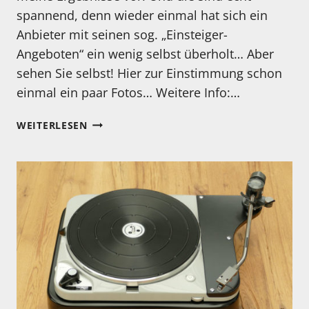
spannend, denn wieder einmal hat sich ein
Anbieter mit seinen sog. „Einsteiger-
Angeboten“ ein wenig selbst überholt… Aber
sehen Sie selbst! Hier zur Einstimmung schon
einmal ein paar Fotos… Weitere Info:…
AM
WEITERLESEN
07.11
ERSCHEINT
MEIN
NEUES
TEST-
VIDEO
ZU
DEN
BEIDEN
SPU
1E