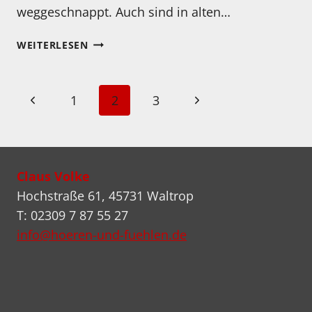
weggeschnappt. Auch sind in alten…
FORTSCHRITTSBERICHT
WEITERLESEN
DER
RESTAURATION:
THORENS
Seitennavigation
Vorherige
Nächste
1
2
3
TD
124/II
Seite
Seite
MIT
MINICONIC-
ABTASTKOMBINATION
Claus Volke
–
Hochstraße 61, 45731 Waltrop
TEIL
T: 02309 7 87 55 27
3
info@hoeren-und-fuehlen.de