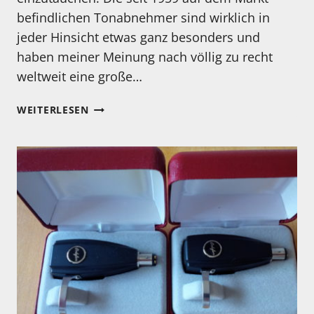
befindlichen Tonabnehmer sind wirklich in
jeder Hinsicht etwas ganz besonders und
haben meiner Meinung nach völlig zu recht
weltweit eine große…
SPU
WEITERLESEN
#1E
UND
#1S
TONABNEHMER
IM
TEST!
NEUES
VIDEO
IST
ONLINE!