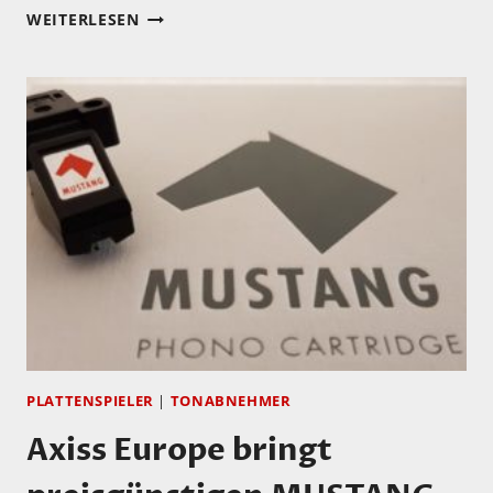
MONO
WEITERLESEN
ODER
STEREO
–
GANZ
NACH
WUNSCH
PLATTENSPIELER
|
TONABNEHMER
Axiss Europe bringt