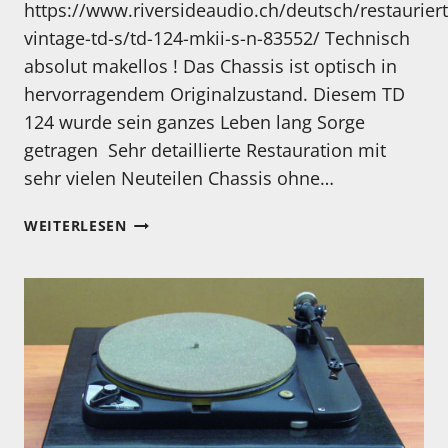
https://www.riversideaudio.ch/deutsch/restauriert
vintage-td-s/td-124-mkii-s-n-83552/ Technisch
absolut makellos ! Das Chassis ist optisch in
hervorragendem Originalzustand. Diesem TD
124 wurde sein ganzes Leben lang Sorge
getragen Sehr detaillierte Restauration mit
sehr vielen Neuteilen Chassis ohne…
HIER
WEITERLESEN
EIN
ANGEBOT
EINES
UNGLAUBLICHEN
THORENS
TD
124
MK
II