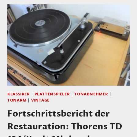
FORTGESCHRITTENE…
DIE
ETWAS
ANDERE
ZARGE
FÜR
DEN
GARRARD
301…
KLASSIKER
|
PLATTENSPIELER
|
TONABNEHMER
|
TONARM
|
VINTAGE
Fortschrittsbericht der
Restauration: Thorens TD