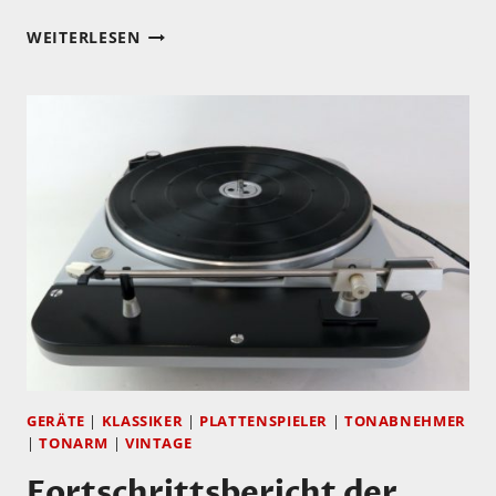
FORTSCHRITTSBERICHT
WEITERLESEN
DER
RESTAURATION:
THORENS
TD
124/II
MIT
MINICONIC-
ABTASTKOMBINATION
–
TEIL
4
(LETZTER
TEIL)
GERÄTE
|
KLASSIKER
|
PLATTENSPIELER
|
TONABNEHMER
|
TONARM
|
VINTAGE
Fortschrittsbericht der