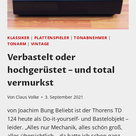
KLASSIKER
|
PLATTENSPIELER
|
TONABNEHMER
|
TONARM
|
VINTAGE
Verbastelt oder
hochgerüstet – und total
vermurkst
Von
Claus Volke
3. September 2021
von Joachim Bung Beliebt ist der Thorens TD
124 heute als Do-it-yourself- und Bastelobjekt –
leider. „Alles nur Mechanik, alles schön groß,
alles übersichtlich – da hatte ich schon ganz