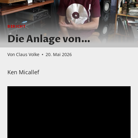
BERICHT
Die Anlage von…
Von
Claus Volke
20. Mai 2026
Ken Micallef