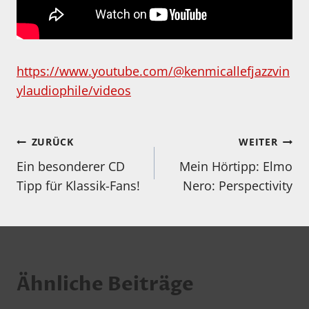
https://www.youtube.com/@kenmicallefjazzvin
ylaudiophile/videos
Beitragsnavigation
ZURÜCK
WEITER
Ein besonderer CD
Mein Hörtipp: Elmo
Tipp für Klassik-Fans!
Nero: Perspectivity
Ähnliche Beiträge