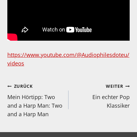
https://www.youtube.com/@Audiophilesdoteu/
videos
Beitragsnavigation
ZURÜCK
WEITER
Mein Hörtipp: Two
Ein echter Pop
and a Harp Man: Two
Klassiker
and a Harp Man