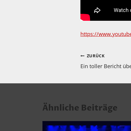
https://www.youtu
Beitragsnav
ZURÜCK
Ein toller Bericht ü
Ähnliche Beiträge