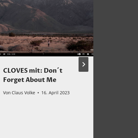
CLOVES mit: Don´t
Sting i
Forget About Me
Von
Claus 
Von
Claus Volke
16. April 2023