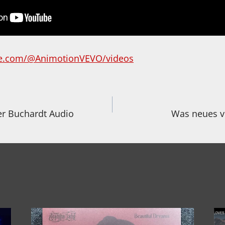
be.com/@AnimotionVEVO/videos
igation
ber Buchardt Audio
Was neues vo