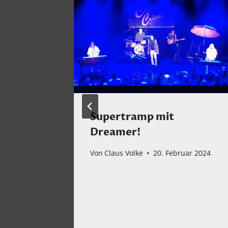
ve
Supertramp mit
Rebel:
Dreamer!
 Our
Von
Claus Volke
20. Februar 2024
sary
er 2025