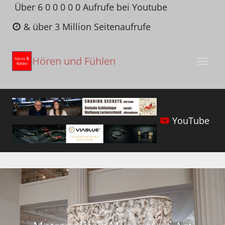
Zum
Über 6 0 0 0 0 0 Aufrufe bei Youtube
Inhalt
& über 3 Million Seitenaufrufe
springen
Hören und Fühlen
YouTube