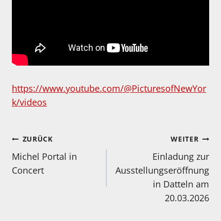
https://www.youtube.com/@PicturesofNewYor
k/videos
Beitragsnavigation
ZURÜCK
WEITER
Michel Portal in
Einladung zur
Concert
Ausstellungseröffnung
in Datteln am
20.03.2026