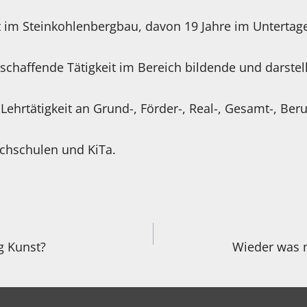
t im Steinkohlenbergbau, davon 19 Jahre im Untertag
eischaffende Tätigkeit im Bereich bildende und darste
e Lehrtätigkeit an Grund-, Förder-, Real-, Gesamt-, Ber
chschulen und KiTa.
igation
g Kunst?
Wieder was ne