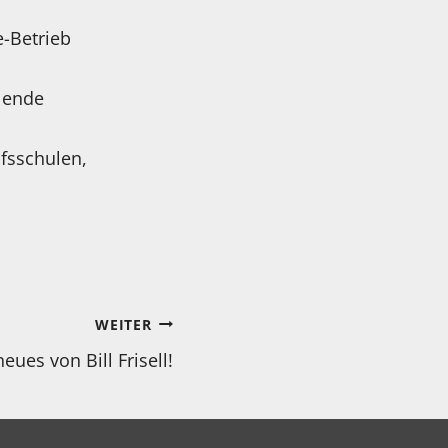
e-Betrieb
llende
ufsschulen,
WEITER
ues von Bill Frisell!