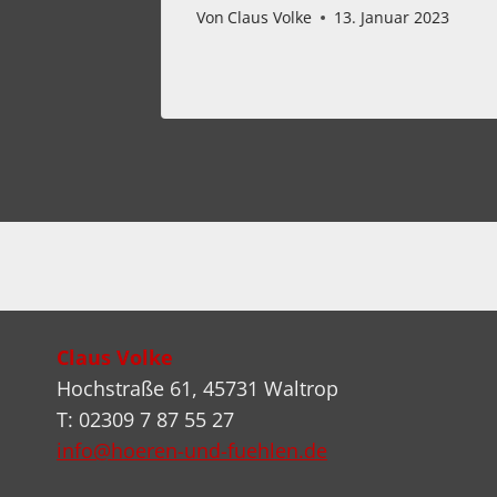
line
Von
Claus Volke
13. Januar 2023
21
Claus Volke
Hochstraße 61, 45731 Waltrop
T: 02309 7 87 55 27
info@hoeren-und-fuehlen.de