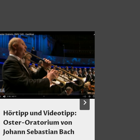
Hörtipp und Videotipp:
Shindo 
Oster-Oratorium von
Von
Claus 
Johann Sebastian Bach