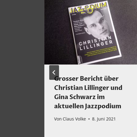
 und
Grosser Bericht über
 Violin
Christian Lillinger und
hell
Gina Schwarz im
rag mit
aktuellen Jazzpodium
Von
Claus Volke
8. Juni 2021
ber 2022