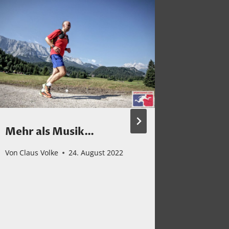
Mehr als Musik…
David 
75 Jahr
Von
Claus Volke
24. August 2022
Von
Claus 