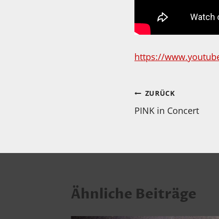
https://www.youtu
Beitragsnav
ZURÜCK
PINK in Concert
Ähnliche Beiträge