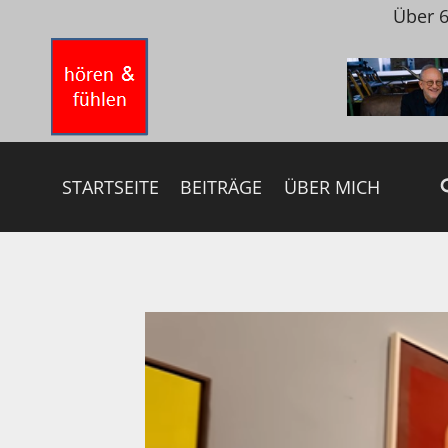
Zum
Über 6
Inhalt
springen
STARTSEITE
BEITRÄGE
ÜBER MICH