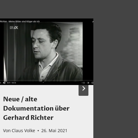
Neue / alte
Was br
Dokumentation über
wirklic
Gerhard Richter
Musik 
Von
Claus Volke
26. Mai 2021
Von
Claus 