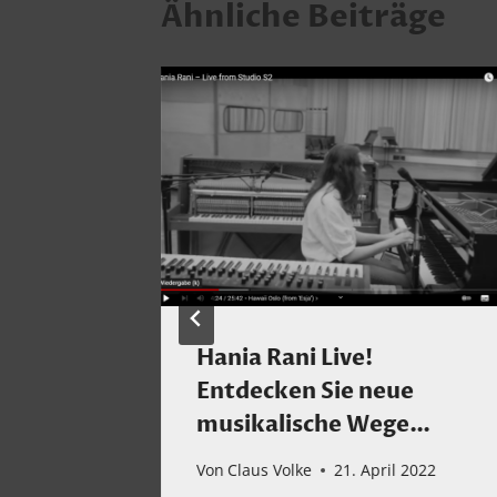
Ähnliche Beiträge
te
Hania Rani Live!
Entdecken Sie neue
musikalische Wege…
 2026
Von
Claus Volke
21. April 2022