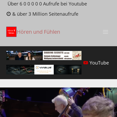
Zum
Über 6 0 0 0 0 0 Aufrufe bei Youtube
Inhalt
& über 3 Million Seitenaufrufe
springen
Hören und Fühlen
YouTube