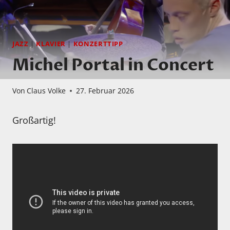
JAZZ
|
KLAVIER
|
KONZERTTIPP
Michel Portal in Concert
Von
Claus Volke
27. Februar 2026
Großartig!