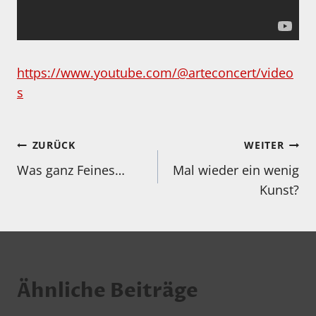
https://www.youtube.com/@arteconcert/video
s
Beitragsnavigation
ZURÜCK
WEITER
Was ganz Feines…
Mal wieder ein wenig
Kunst?
Ähnliche Beiträge