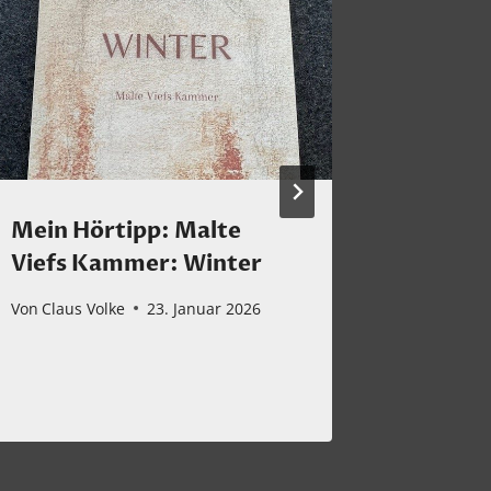
Mein Hörtipp: Malte
Jungle 
Viefs Kammer: Winter
veröffe
Single
Von
Claus Volke
23. Januar 2026
Von
Claus 