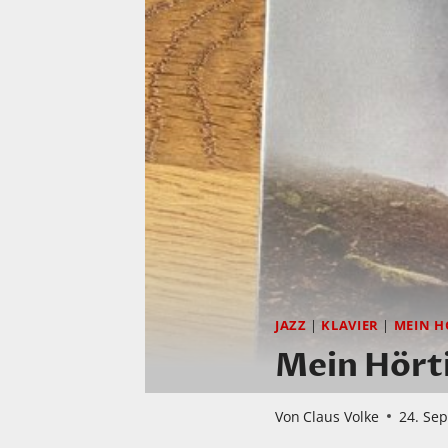
JAZZ
|
KLAVIER
|
MEIN H
Mein Hörti
Von
Claus Volke
24. Se