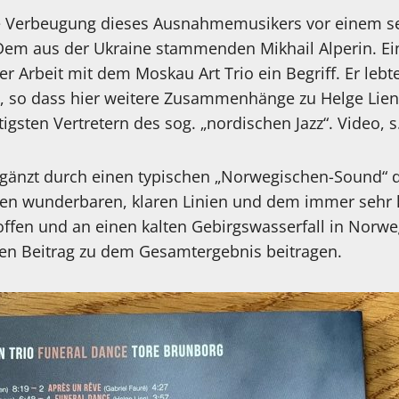
e Verbeugung dieses Ausnahmemusikers vor einem se
Dem aus der Ukraine stammenden Mikhail Alperin. Ein
ner Arbeit mit dem Moskau Art Trio ein Begriff. Er lebt
, so dass hier weitere Zusammenhänge zu Helge Lien
igsten Vertretern des sog. „nordischen Jazz“. Video, s
ergänzt durch einen typischen „Norwegischen-Sound“
en wunderbaren, klaren Linien und dem immer sehr kl
roffen und an einen kalten Gebirgswasserfall in Norw
en Beitrag zu dem Gesamtergebnis beitragen.