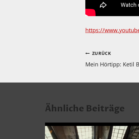
https://www.youtu
Beitragsnav
ZURÜCK
Mein Hörtipp: Ketil 
Ähnliche Beiträge