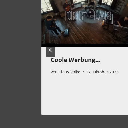
auten
Coole Werbung…
Von
Claus Volke
17. Oktober 2023
r 2025