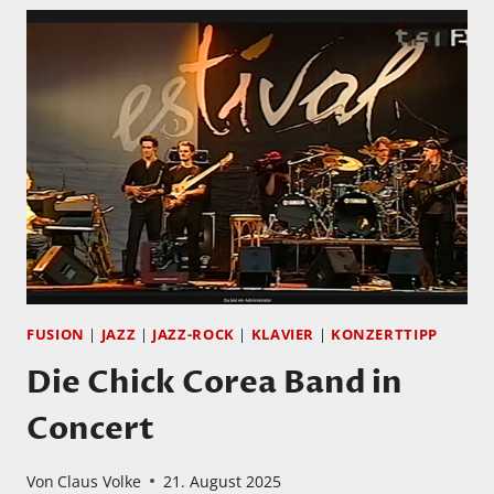
FUSION
|
JAZZ
|
JAZZ-ROCK
|
KLAVIER
|
KONZERTTIPP
Die Chick Corea Band in
Concert
Von
Claus Volke
21. August 2025