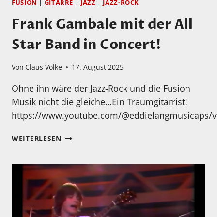
FUSION
|
GITARRE
|
JAZZ
|
JAZZ-ROCK
Frank Gambale mit der All
Star Band in Concert!
Von
Claus Volke
17. August 2025
Ohne ihn wäre der Jazz-Rock und die Fusion
Musik nicht die gleiche…Ein Traumgitarrist!
https://www.youtube.com/@eddielangmusicaps/v
FRANK
WEITERLESEN
GAMBALE
MIT
DER
ALL
STAR
BAND
IN