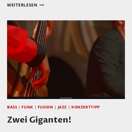
FAST
WEITERLESEN
45
JAHRE
ALT…
UND
EINFACH
NOCH
IMMER
KLASSE!
BASS
|
FUNK
|
FUSION
|
JAZZ
|
KONZERTTIPP
Zwei Giganten!