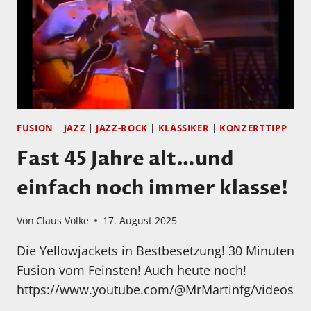
CONCERT!
FUSION
|
JAZZ
|
JAZZ-ROCK
|
KLASSIKER
|
KONZERTTIPP
Fast 45 Jahre alt…und
einfach noch immer klasse!
Von
Claus Volke
17. August 2025
Die Yellowjackets in Bestbesetzung! 30 Minuten
Fusion vom Feinsten! Auch heute noch!
https://www.youtube.com/@MrMartinfg/videos