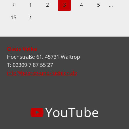
DIE
Seitennavigation
Vorherige
1
2
3
4
5
…
WOCHE
MIT
Seite
Nächste
15
SPYRO
GYRA
Seite
Claus Volke
Hochstraße 61, 45731 Waltrop
T: 02309 7 87 55 27
info@hoeren-und-fuehlen.de
YouTube