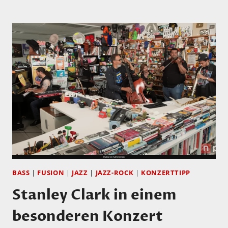
SIND
NOCH
IMMER
(MIT)
DIE
BESTEN!
BASS
|
FUSION
|
JAZZ
|
JAZZ-ROCK
|
KONZERTTIPP
Stanley Clark in einem
besonderen Konzert