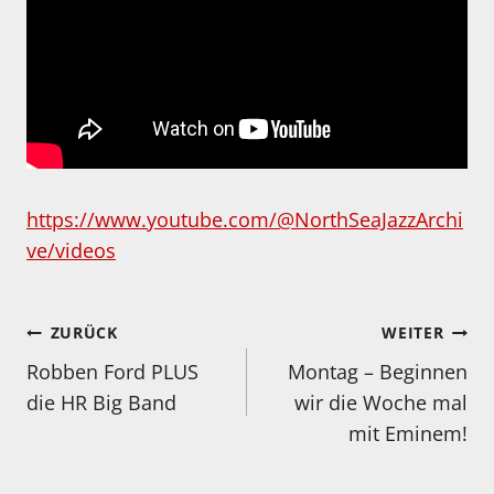
https://www.youtube.com/@NorthSeaJazzArchi
ve/videos
Beitragsnavigation
ZURÜCK
WEITER
Robben Ford PLUS
Montag – Beginnen
die HR Big Band
wir die Woche mal
mit Eminem!