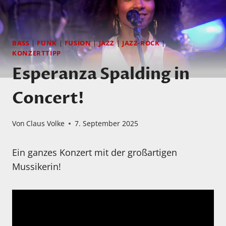
BASS
|
FUNK
|
FUSION
|
JAZZ
|
JAZZ-ROCK
|
KONZERTTIPP
Esperanza Spalding in
Concert!
Von
Claus Volke
7. September 2025
Ein ganzes Konzert mit der großartigen
Mussikerin!