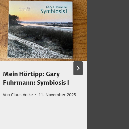
Mein Hörtipp: Gary
Herzli
Fuhrmann: Symbiosis I
Moni!
Von
Claus Volke
11. November 2025
Von
Claus 