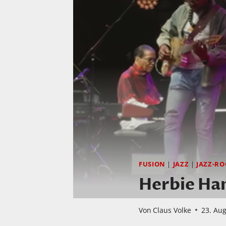
FUSION
|
JAZZ
|
JAZZ-RO
Herbie Han
Von
Claus Volke
23. Au