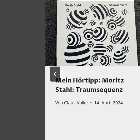
 Joy?
Mein Hörtipp: Moritz
Stahl: Traumsequenz
 2025
Von
Claus Volke
14. April 2024