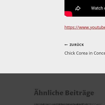
https://www.youtub
Beitragsnav
ZURÜCK
Chick Corea in Conce
Ähnliche Beiträge