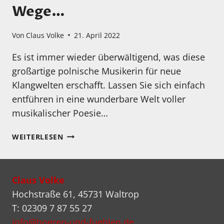
Wege…
Von
Claus Volke
21. April 2022
Es ist immer wieder überwältigend, was diese
großartige polnische Musikerin für neue
Klangwelten erschafft. Lassen Sie sich einfach
entführen in eine wunderbare Welt voller
musikalischer Poesie…
HANIA
WEITERLESEN
RANI
LIVE!
ENTDECKEN
Claus Volke
SIE
NEUE
Hochstraße 61, 45731 Waltrop
MUSIKALISCHE
T: 02309 7 87 55 27
WEGE…
info@hoeren-und-fuehlen.de