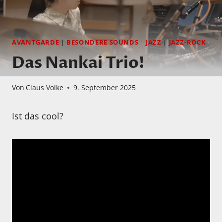
AVANTGARDE
|
BESONDERE SOUNDS
|
JAZZ
|
JAZZ-ROCK
Das Nankai Trio!
Von
Claus Volke
9. September 2025
Ist das cool?