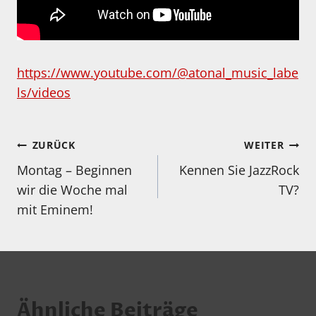
https://www.youtube.com/@atonal_music_labe
ls/videos
Beitragsnavigation
ZURÜCK
WEITER
Montag – Beginnen
Kennen Sie JazzRock
wir die Woche mal
TV?
mit Eminem!
Ähnliche Beiträge