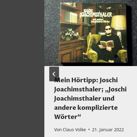
Mein Hörtipp: Joschi
arter!
Joachimsthaler; „Joschi
Joachimsthaler und
22
andere komplizierte
Wörter“
Von
Claus Volke
21. Januar 2022