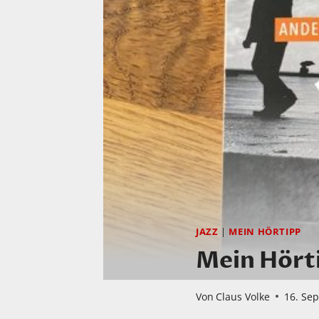
JAZZ
|
MEIN HÖRTIPP
Mein Hörti
Von
Claus Volke
16. Se