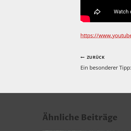
https://www.youtu
Beitragsnav
ZURÜCK
Ein besonderer Tipp
Ähnliche Beiträge