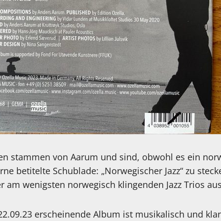
en stammen von Aarum und sind, obwohl es ein norwe
erne betitelte Schublade: „Norwegischer Jazz“ zu ste
 der am wenigsten norwegisch klingenden Jazz Trios a
2.09.23 erscheinende Album ist musikalisch und kla