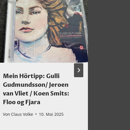
Mein Hörtipp: Gulli
Mein H
Gudmundsson/ Jeroen
Kammer
van Vliet / Koen Smits:
Winte
Floo og Fjara
Von
Claus 
Von
Claus Volke
10. Mai 2025