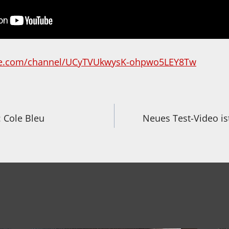
be.com/channel/UCyTVUkwysK-ohpwo5LEY8Tw
igation
: Cole Bleu
Neues Test-Video is