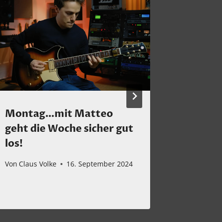
Montag…mit Matteo
Montag
geht die Woche sicher gut
ganz b
los!
eines 
Klassi
Von
Claus Volke
16. September 2024
Von
Claus 