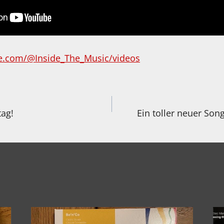
e.com/@Inside_The_Music/videos
igation
ag!
Ein toller neuer So