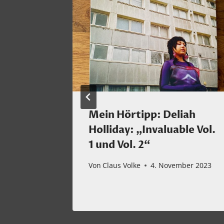
Bericht
Mein Hörtipp: Deliah
und
Holliday: „Invaluable Vol.
1 und Vol. 2“
2025
Von
Claus Volke
4. November 2023