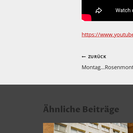
https://www.youtub
Beitragsnav
ZURÜCK
Montag…Rosenmont
Ähnliche Beiträge