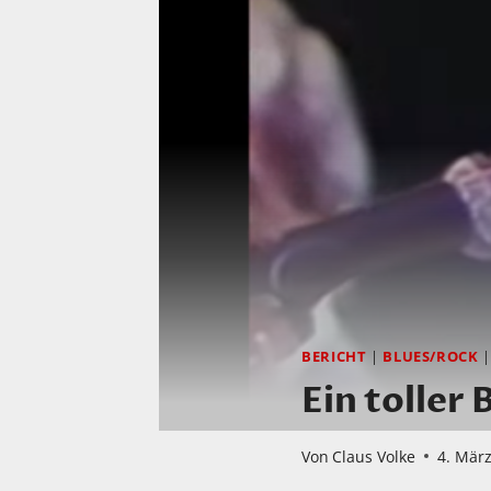
BERICHT
|
BLUES/ROCK
Ein toller 
Von
Claus Volke
4. Mär