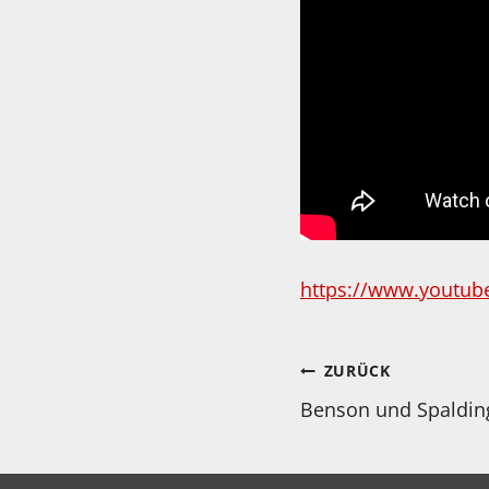
https://www.youtu
Beitragsnav
ZURÜCK
Benson und Spalding