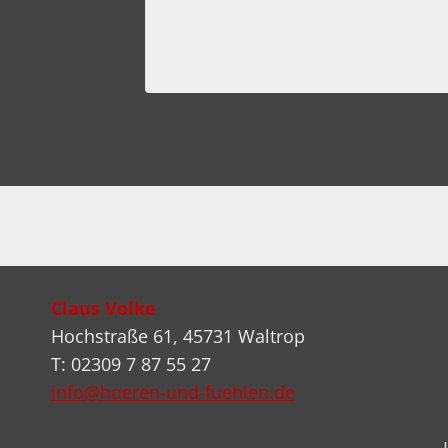
 2023
Claus Volke
Hochstraße 61, 45731 Waltrop
T: 02309 7 87 55 27
info@hoeren-und-fuehlen.de