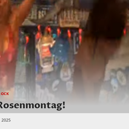
ROCK
osenmontag!
z 2025