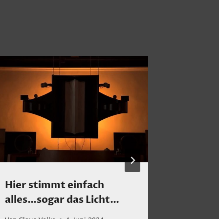
Hier stimmt einfach
Zwei, d
alles…sogar das Licht…
verst