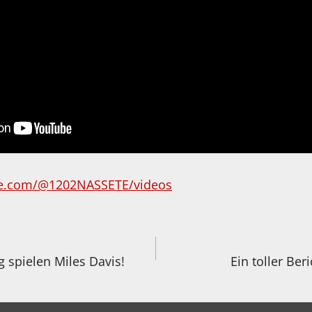
be.com/@1202NASSETE/videos
igation
 spielen Miles Davis!
Ein toller Ber