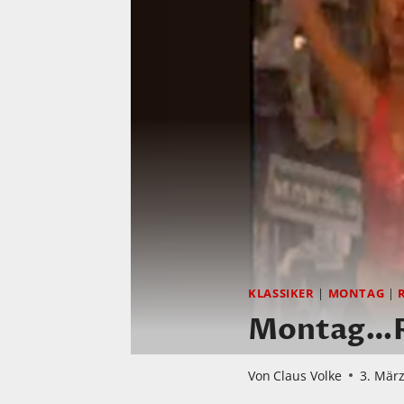
KLASSIKER
|
MONTAG
|
Montag…R
Von
Claus Volke
3. Mär