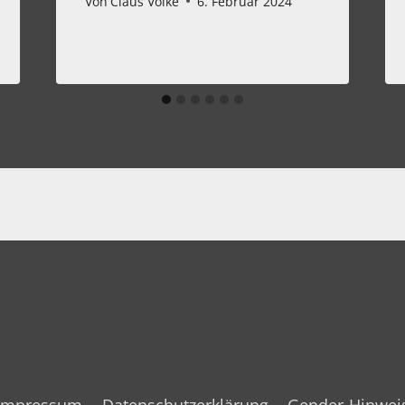
Von
Claus Volke
6. Februar 2024