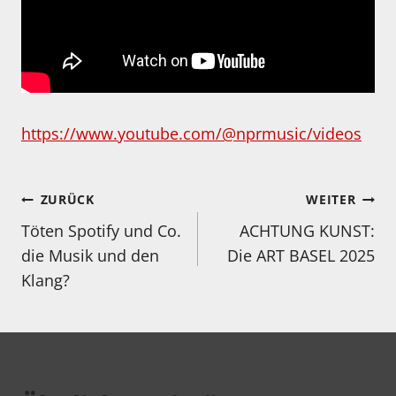
https://www.youtube.com/@nprmusic/videos
Beitragsnavigation
ZURÜCK
WEITER
Töten Spotify und Co.
ACHTUNG KUNST:
die Musik und den
Die ART BASEL 2025
Klang?