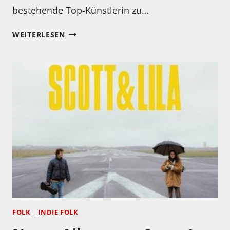
bestehende Top-Künstlerin zu…
MEIN
WEITERLESEN
HÖRTIPP:
SOPHIE
CHASSÉE:
ATTACHMENT
THEORY
FOLK
|
INDIE FOLK