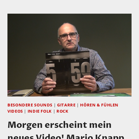
HÖRTIPP:
KATHRYN
WILLIAMS:
MYSTERY
PARK
BESONDERE SOUNDS
|
GITARRE
|
HÖREN & FÜHLEN
VIDEOS
|
INDIE FOLK
|
ROCK
Morgen erscheint mein
neues Video! Mario Knapp