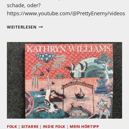
schade, oder?
https://www.youtube.com/@PrettyEnemy/videos
EIN
WEITERLESEN
TOLLER
SONG
FOLK
|
GITARRE
|
INDIE FOLK
|
MEIN HÖRTIPP