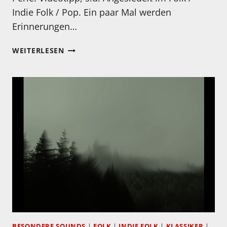
Indie Folk / Pop. Ein paar Mal werden
Erinnerungen…
MEIN
WEITERLESEN
HÖRTIPP:
GOLEINE:
HAESEN
/
BREIDENBACH
/
WILLEMS
/
ROELOFS:
GOLEINE
BESONDERE SOUNDS
|
FOLK
|
INDIE FOLK
|
KLASSIKER
|