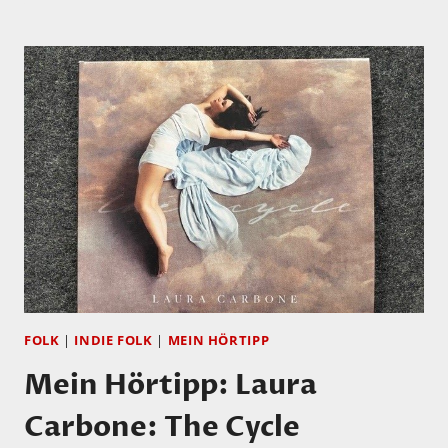
ALBUM
VON
SCOTT
&
LILA!
FOLK
|
INDIE FOLK
|
MEIN HÖRTIPP
Mein Hörtipp: Laura
Carbone: The Cycle