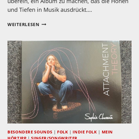
überein, ein Album zu machen, das die Höhen
und Tiefen in Musik ausdrückt….
MEIN
WEITERLESEN
HÖRTIPP:
WILLSON
WILLIAMS:
KATHRYN
WILLIAMS
&
WITHERED
HAND
BESONDERE SOUNDS
|
FOLK
|
INDIE FOLK
|
MEIN
HÖRTIPP
|
SINGER/SONGWRITER