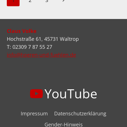
1
2
3
THE
CYCLE
Seite
Claus Volke
Hochstraße 61, 45731 Waltrop
T: 02309 7 87 55 27
info@hoeren-und-fuehlen.de
YouTube
Impressum
Datenschutzerklärung
Gender-Hinweis