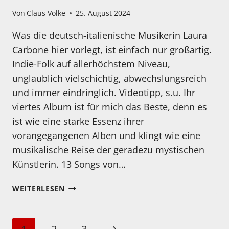
Von
Claus Volke
25. August 2024
Was die deutsch-italienische Musikerin Laura
Carbone hier vorlegt, ist einfach nur großartig.
Indie-Folk auf allerhöchstem Niveau,
unglaublich vielschichtig, abwechslungsreich
und immer eindringlich. Videotipp, s.u. Ihr
viertes Album ist für mich das Beste, denn es
ist wie eine starke Essenz ihrer
vorangegangenen Alben und klingt wie eine
musikalische Reise der geradezu mystischen
Künstlerin. 13 Songs von…
MEIN
WEITERLESEN
HÖRTIPP:
LAURA
CARBONE:
Seitennavigation
Nächste