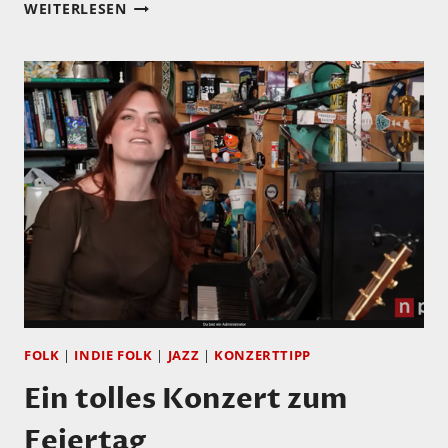
MORGEN
WEITERLESEN
ERSCHEINT
MEIN
NEUES
VIDEO!
MARIO
KNAPP
UND
VIELE
GROSSARTIGE U
ND P
HANTASTISCH K
LINGENDE L
PS!
FOLK
|
INDIE FOLK
|
JAZZ
|
KONZERTTIPP
Ein tolles Konzert zum
Feiertag