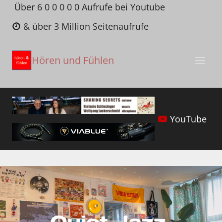
Zum
Über 6 0 0 0 0 0 Aufrufe bei Youtube
Inhalt
& über 3 Million Seitenaufrufe
springen
Hören und Fühlen
YouTube