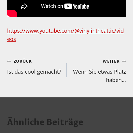
https://www.youtube.com/@vinylintheattic/vid
eos
Beitragsnavigation
ZURÜCK
WEITER
Ist das cool gemacht?
Wenn Sie etwas Platz
haben…
Ähnliche Beiträge