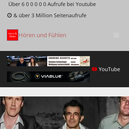
Zum
Über 6 0 0 0 0 0 Aufrufe bei Youtube
Inhalt
& über 3 Million Seitenaufrufe
springen
Hören und Fühlen
YouTube