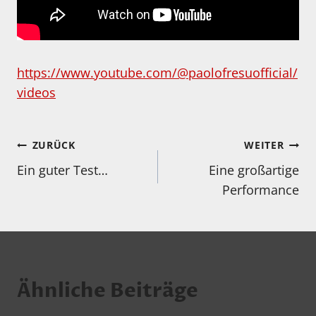
https://www.youtube.com/@paolofresuofficial/
videos
Beitragsnavigation
ZURÜCK
WEITER
Ein guter Test…
Eine großartige
Performance
Ähnliche Beiträge