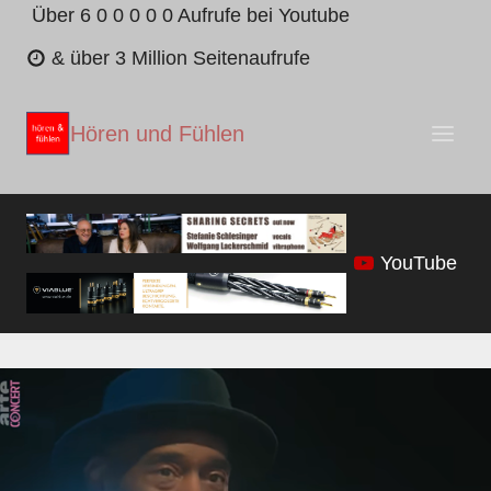
Zum
Über 6 0 0 0 0 0 Aufrufe bei Youtube
Inhalt
& über 3 Million Seitenaufrufe
springen
Hören und Fühlen
YouTube