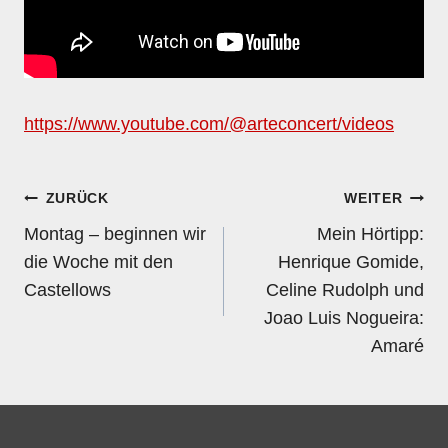
https://www.youtube.com/@arteconcert/videos
Beitragsnavigation
ZURÜCK
WEITER
Montag – beginnen wir
Mein Hörtipp:
die Woche mit den
Henrique Gomide,
Castellows
Celine Rudolph und
Joao Luis Nogueira:
Amaré