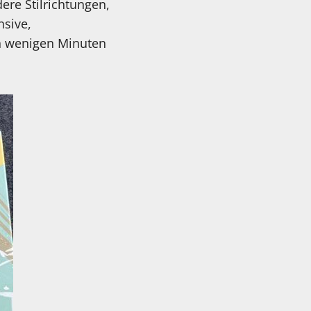
ere Stilrichtungen,
nsive,
h wenigen Minuten