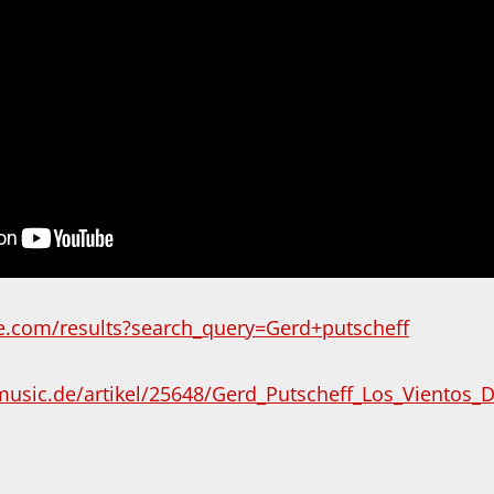
e.com/results?search_query=Gerd+putscheff
omusic.de/artikel/25648/Gerd_Putscheff_Los_Viento