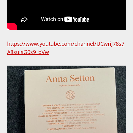
https://www.youtube.com/channel/UCwriJ78s7
A8suisG0s9_bVw