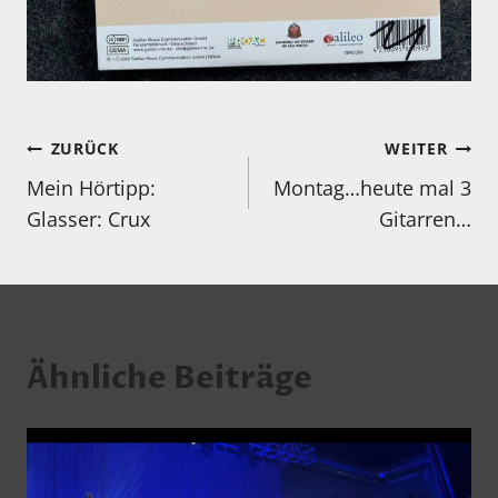
Beitragsnavigation
ZURÜCK
WEITER
Mein Hörtipp:
Montag…heute mal 3
Glasser: Crux
Gitarren…
Ähnliche Beiträge