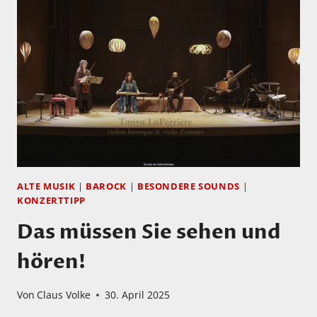
SCENES
FROM
THE
DARK
AGES
ALTE MUSIK
|
BAROCK
|
BESONDERE SOUNDS
|
KONZERTTIPP
Das müssen Sie sehen und
hören!
Von
Claus Volke
30. April 2025