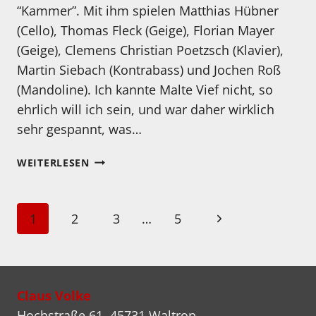
“Kammer”. Mit ihm spielen Matthias Hübner
(Cello), Thomas Fleck (Geige), Florian Mayer
(Geige), Clemens Christian Poetzsch (Klavier),
Martin Siebach (Kontrabass) und Jochen Roß
(Mandoline). Ich kannte Malte Vief nicht, so
ehrlich will ich sein, und war daher wirklich
sehr gespannt, was…
MEIN
WEITERLESEN
HÖRTIPP:
MALTE
VIEFS
Seitennavigation
Nächste
1
2
3
…
5
KAMMER
III
Seite
Claus Volke
Hochstraße 61, 45731 Waltrop