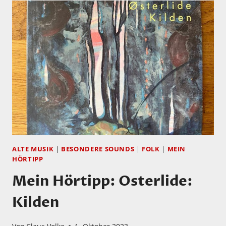
IN
HERNE
SIND
GESTARTET!
ALTE MUSIK
|
BESONDERE SOUNDS
|
FOLK
|
MEIN
HÖRTIPP
Mein Hörtipp: Osterlide:
Kilden