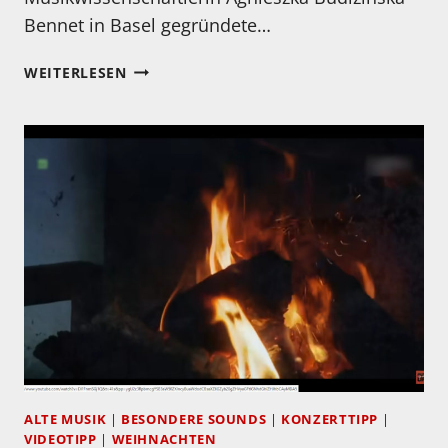
Bennet in Basel gegründete…
MEIN
WEITERLESEN
HÖRTIPP:
VOX
DILECTI
MEI
–
THE
VOICE
OF
MY
BELOVED
THE
EARLIEST
SETTINGS
OF
THE
ALTE MUSIK
|
BESONDERE SOUNDS
|
KONZERTTIPP
|
SONGS
VIDEOTIPP
|
WEIHNACHTEN