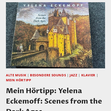
ALTE MUSIK
|
BESONDERE SOUNDS
|
JAZZ
|
KLAVIER
|
MEIN HÖRTIPP
Mein Hörtipp: Yelena
Eckemoff: Scenes from the