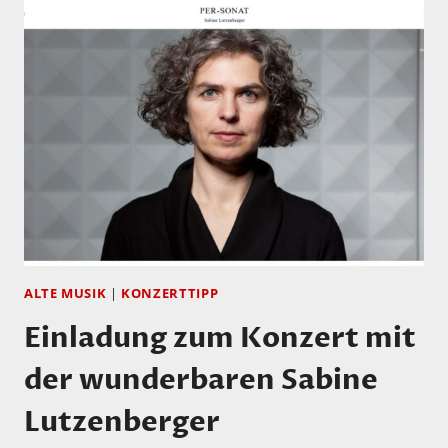
IN
KÖLN
VOM
02-
07.
JUNI
–
UNBEDINGT
HINGEHEN!
ALTE MUSIK
|
KONZERTTIPP
Einladung zum Konzert mit
der wunderbaren Sabine
Lutzenberger