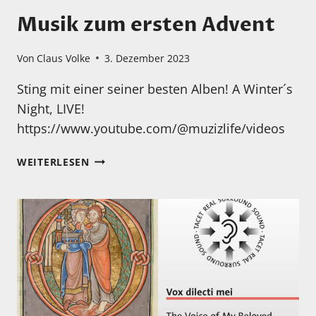
OF
Musik zum ersten Advent
SOLOMON
(10-
15
Von
Claus Volke
3. Dezember 2023
JAHRHUNDERT)
Sting mit einer seiner besten Alben! A Winter´s
–
ENSEMBLE
Night, LIVE!
PEREGRINA
https://www.youtube.com/@muzizlife/videos
MUSIK
WEITERLESEN
ZUM
ERSTEN
ADVENT