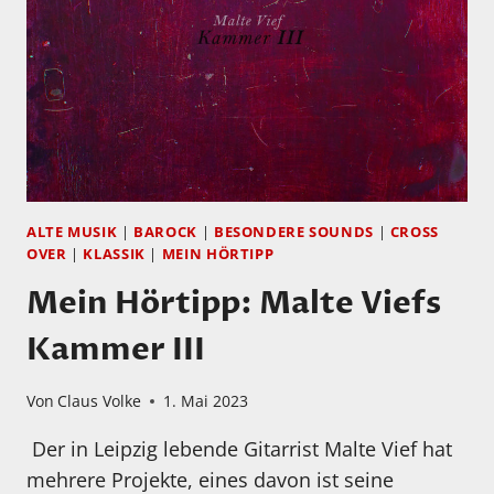
ALTE MUSIK
|
BAROCK
|
BESONDERE SOUNDS
|
CROSS
OVER
|
KLASSIK
|
MEIN HÖRTIPP
Mein Hörtipp: Malte Viefs
Kammer III
Von
Claus Volke
1. Mai 2023
Der in Leipzig lebende Gitarrist Malte Vief hat
mehrere Projekte, eines davon ist seine