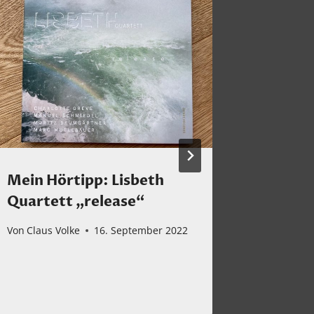
Mein Hörtipp: Lisbeth
Frohes 
Quartett „release“
Von
Claus 
Von
Claus Volke
16. September 2022