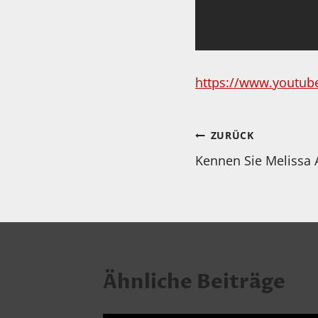
https://www.youtub
Beitragsnav
ZURÜCK
Kennen Sie Melissa 
Ähnliche Beiträge