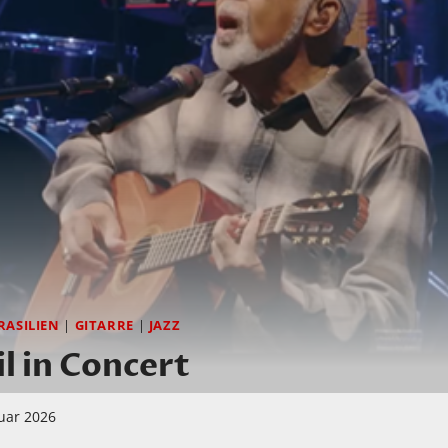
RASILIEN
|
GITARRE
|
JAZZ
il in Concert
ruar 2026