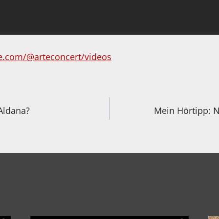
e.com/@arteconcert/videos
igation
Aldana?
Mein Hörtipp: N