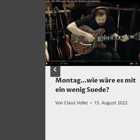
nessa
Montag…wie wäre es mit
ein wenig Suede?
Von
Claus Volke
15. August 2022
t 2022