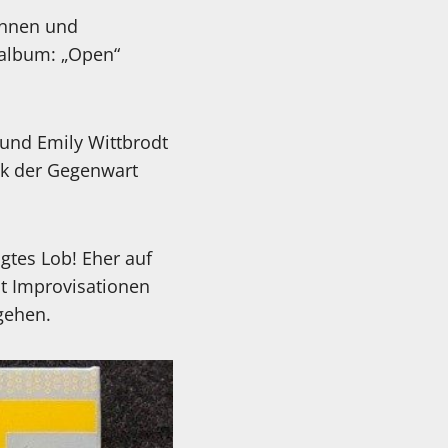
kennen und
album: „Open“
 und Emily Wittbrodt
ik der Gegenwart
gtes Lob! Eher auf
it Improvisationen
gehen.