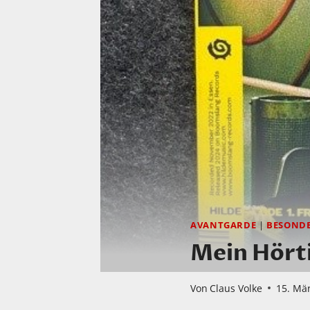
AVANTGARDE
|
BESOND
Mein Hörti
Von
Claus Volke
15. Mä