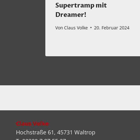
a
Supertramp mit
 and
Dreamer!
Von
Claus Volke
20. Februar 2024
ber 2023
Claus Volke
Hochstraße 61, 45731 Waltrop