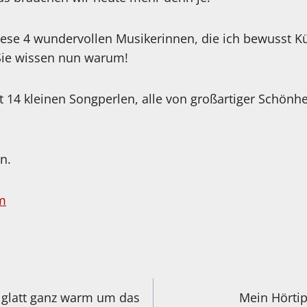
diese 4 wundervollen Musikerinnen, die ich bewusst 
Sie wissen nun warum!
t 14 kleinen Songperlen, alle von großartiger Schönh
n.
m
igation
 glatt ganz warm um das
Mein Hörtip