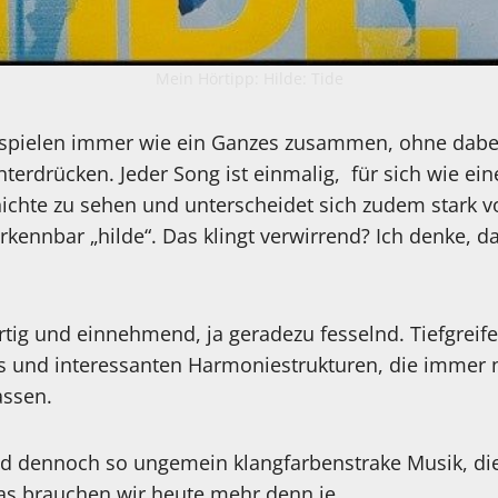
Mein Hörtipp: Hilde: Tide
 spielen immer wie ein Ganzes zusammen, ohne dabei 
nterdrücken. Jeder Song ist einmalig, für sich wie ei
ichte zu sehen und unterscheidet sich zudem stark 
rkennbar „hilde“. Das klingt verwirrend? Ich denke, 
rtig und einnehmend, ja geradezu fesselnd. Tiefgrei
es und interessanten Harmoniestrukturen, die immer 
assen.
d dennoch so ungemein klangfarbenstrake Musik, die
s brauchen wir heute mehr denn je.