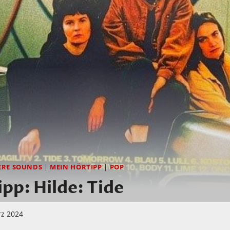
ERE SOUNDS
|
MEIN HÖRTIPP
|
POP
pp: Hilde: Tide
rz 2024