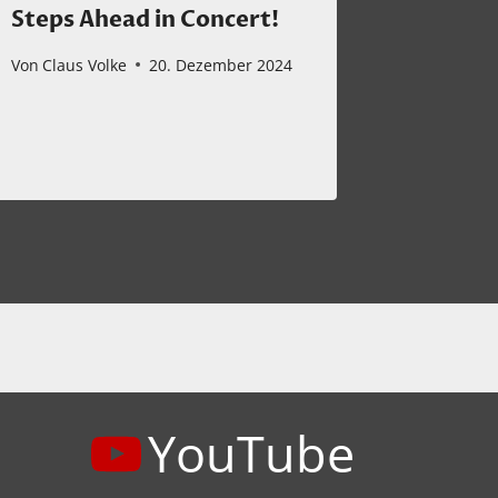
Steps Ahead in Concert!
DEUTS
2023
Von
Claus Volke
20. Dezember 2024
Von
Claus 
YouTube