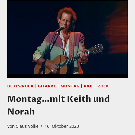
HOLLIDAY:
„INVALUABLE
VOL.
1
UND
VOL.
2“
BLUES/ROCK
|
GITARRE
|
MONTAG
|
R&B
|
ROCK
Montag…mit Keith und
Norah
Von
Claus Volke
16. Oktober 2023