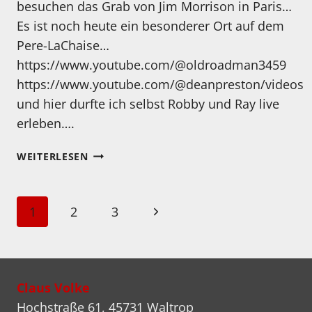
besuchen das Grab von Jim Morrison in Paris…
Es ist noch heute ein besonderer Ort auf dem
Pere-LaChaise…
https://www.youtube.com/@oldroadman3459
https://www.youtube.com/@deanpreston/videos
und hier durfte ich selbst Robby und Ray live
erleben….
JIM
WEITERLESEN
WÄRE
HEUTE
79
Seitennavigation
Nächste
1
2
3
GEWORDEN…
Seite
Claus Volke
Hochstraße 61, 45731 Waltrop