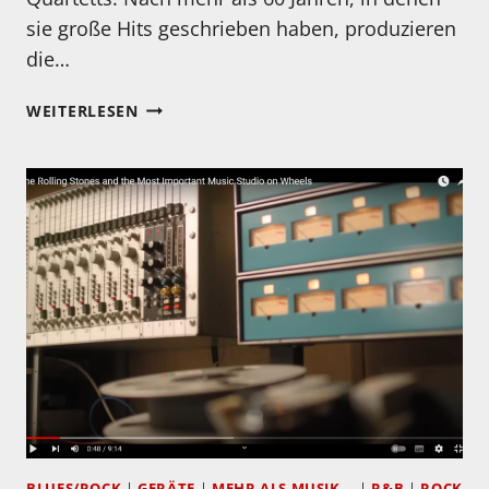
sie große Hits geschrieben haben, produzieren
die…
ISLEY
WEITERLESEN
BROTHERS
PRÄSENTIEREN
NEUES
ALBUM
„MAKE
ME
SAY
IT
AGAIN,
GIRL“
BLUES/ROCK
|
GERÄTE
|
MEHR ALS MUSIK...
|
R&B
|
ROCK