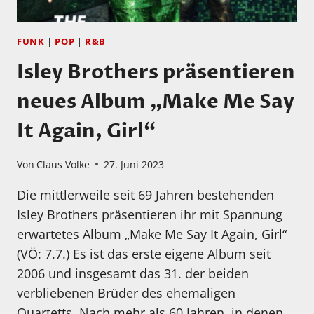
STORYTELLERS
HAKE
BAKER
FUNK
|
POP
|
R&B
OUT
Isley Brothers präsentieren
NOW!
neues Album „Make Me Say
It Again, Girl“
Von
Claus Volke
27. Juni 2023
Die mittlerweile seit 69 Jahren bestehenden
Isley Brothers präsentieren ihr mit Spannung
erwartetes Album „Make Me Say It Again, Girl“
(VÖ: 7.7.) Es ist das erste eigene Album seit
2006 und insgesamt das 31. der beiden
verbliebenen Brüder des ehemaligen
Quartetts. Nach mehr als 60 Jahren, in denen