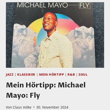
JAZZ
|
KLASSIKER
|
MEIN HÖRTIPP
|
R&B
|
SOUL
Mein Hörtipp: Michael
Mayo: Fly
Von
Claus Volke
30. November 2024