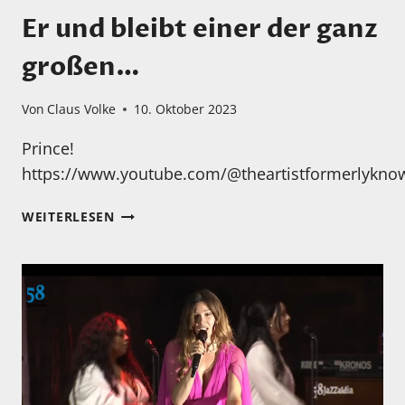
Er und bleibt einer der ganz
großen…
Von
Claus Volke
10. Oktober 2023
Prince!
https://www.youtube.com/@theartistformerlykn
ER
WEITERLESEN
UND
BLEIBT
EINER
DER
GANZ
GROSSEN…