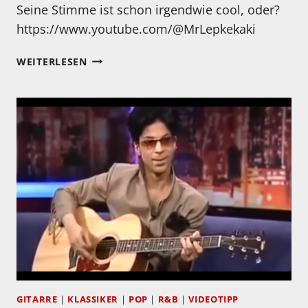
Seine Stimme ist schon irgendwie cool, oder?
https://www.youtube.com/@MrLepkekaki
MONTAG…
WEITERLESEN
MIT
KEITH
UND
NORAH
GITARRE
|
KLASSIKER
|
POP
|
R&B
|
VIDEOTIPP