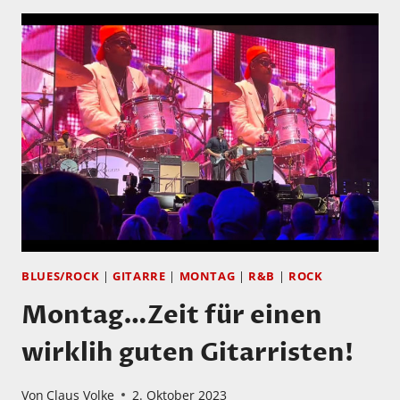
ALLE
FREI…
DAHER
EIN
GANZES
KONZERT
BLUES/ROCK
|
GITARRE
|
MONTAG
|
R&B
|
ROCK
Montag…Zeit für einen
wirklih guten Gitarristen!
Von
Claus Volke
2. Oktober 2023