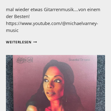
mal wieder etwas Gitarrenmusik….von einem
der Besten!
https://www.youtube.com/@michaelvarney-
music
MONTAG…
WEITERLESEN
ZEIT
FÜR
EINEN
WIRKLIH
GUTEN
GITARRISTEN!