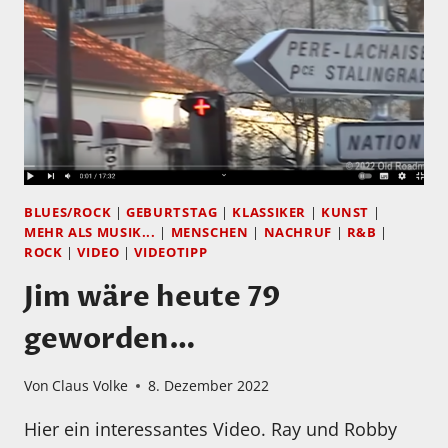
DER
STONES
BLUES/ROCK
|
GEBURTSTAG
|
KLASSIKER
|
KUNST
|
MEHR ALS MUSIK...
|
MENSCHEN
|
NACHRUF
|
R&B
|
ROCK
|
VIDEO
|
VIDEOTIPP
Jim wäre heute 79
geworden…
Von
Claus Volke
8. Dezember 2022
Hier ein interessantes Video. Ray und Robby