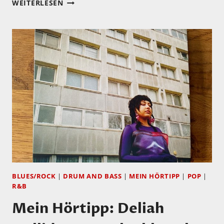
MONTAG…
WEITERLESEN
BEGINNEN
WIR
DIE
WOCHE
MIT
GARY
MOORE
BLUES/ROCK
|
DRUM AND BASS
|
MEIN HÖRTIPP
|
POP
|
R&B
Mein Hörtipp: Deliah