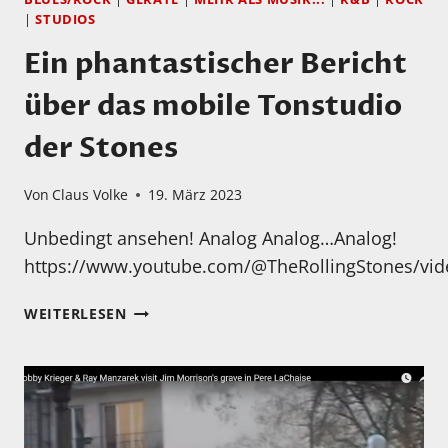
|
STUDIOS
Ein phantastischer Bericht
über das mobile Tonstudio
der Stones
Von
Claus Volke
19. März 2023
Unbedingt ansehen! Analog Analog…Analog!
https://www.youtube.com/@TheRollingStones/vid
EIN
WEITERLESEN
PHANTASTISCHER
BERICHT
ÜBER
DAS
MOBILE
TONSTUDIO