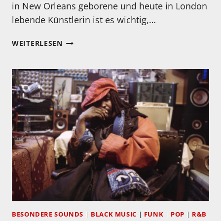
in New Orleans geborene und heute in London
lebende Künstlerin ist es wichtig,…
MEIN
WEITERLESEN
HÖRTIPP:
ACANTHA
LANG:
BEAUTIFUL
DREAMS
BESONDERE SOUNDS
|
BLACK MUSIC
|
FUNK
|
POP
|
R&B