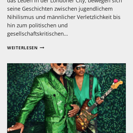
das Leben in der Londoner City, bewegen sich
seine Geschichten zwischen jugendlichem
Nihilismus und männlicher Verletzlichkeit bis
hin zum politischen und
gesellschaftskritischen…
MIT
WEITERLESEN
„WORLD’S
END
FM“
KOMMT
EINE
ERFRISCHEND
APOKALYPTISCHE
PLATTE
DES
UK
G-
FOLK