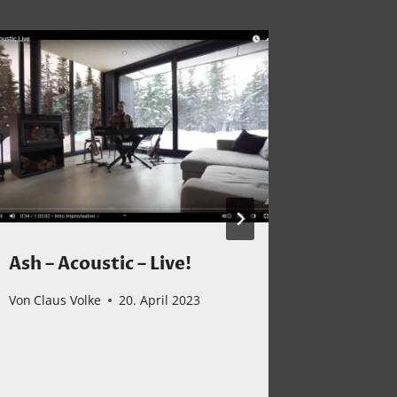
Ash – Acoustic – Live!
Mein H
Kunkel
Von
Claus Volke
20. April 2023
Von
Claus 