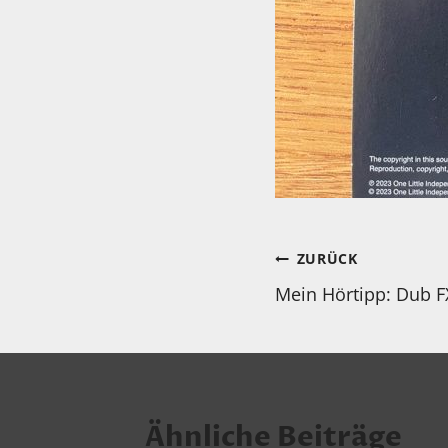
Beitragsnav
ZURÜCK
Mein Hörtipp: Dub FX
Ähnliche Beiträge