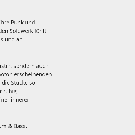
 ihre Punk und
nden Solowerk fühlt
ss und an
istin, sondern auch
onoton erscheinenden
die Stücke so
 ruhig,
iner inneren
um & Bass.