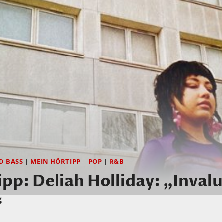
D BASS
|
MEIN HÖRTIPP
|
POP
|
R&B
pp: Deliah Holliday: „Invalu
“