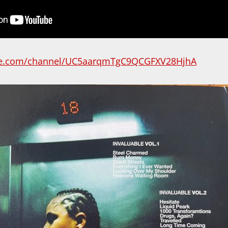
be.com/channel/UC5aarqmTgC9QCGFXV28HjhA