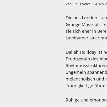
Von
Claus Volke
4. Nov
Die aus London stam
Grunge Musik als Tei
sie sich eher in Be
Lateinamerika erin
Deliah Holliday ist
Produzentin des Alb
Rhythmusstrukturen
ungemein spannend 
melancholisch und m
Traurigkeit geführt
Ruhige und emotion