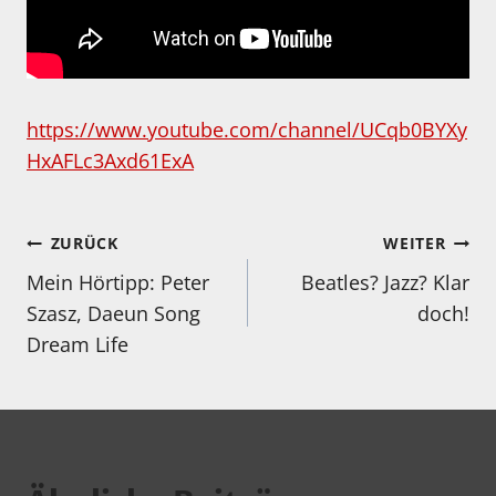
https://www.youtube.com/channel/UCqb0BYXy
HxAFLc3Axd61ExA
Beitragsnavigation
ZURÜCK
WEITER
Mein Hörtipp: Peter
Beatles? Jazz? Klar
Szasz, Daeun Song
doch!
Dream Life