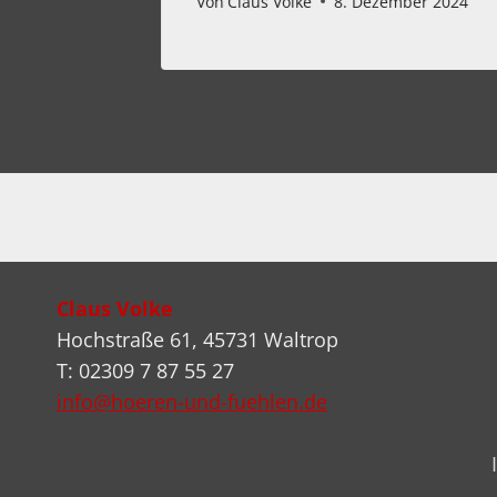
mber 2025
Von
Claus Volke
8. Dezember 2024
Claus Volke
Hochstraße 61, 45731 Waltrop
T: 02309 7 87 55 27
info@hoeren-und-fuehlen.de