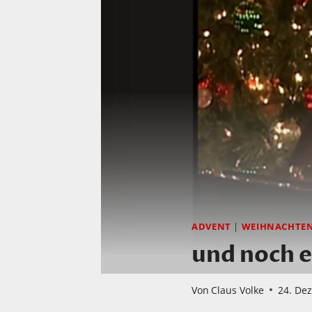
ADVENT
|
WEIHNACHTE
und noch 
Von
Claus Volke
24. De