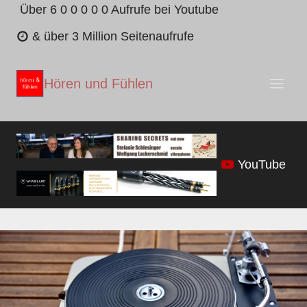
Zum
Über 6 0 0 0 0 0 Aufrufe bei Youtube
Inhalt
& über 3 Million Seitenaufrufe
springen
Hören und Fühlen
YouTube