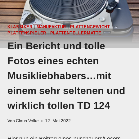
KLASSIKER
|
MANUFAKTUR
|
PLATTENGEWICHT
|
PLATTENSPIELER
|
PLATTENTELLERMATTE
Ein Bericht und tolle
Fotos eines echten
Musikliebhabers…mit
einem sehr seltenen und
wirklich tollen TD 124
Von
Claus Volke
12. Mai 2022
Hier nun ein Beitrag eines Zuschauers/Lesers,